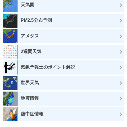
天気図
PM2.5分布予測
アメダス
2週間天気
気象予報士のポイント解説
世界天気
地震情報
熱中症情報