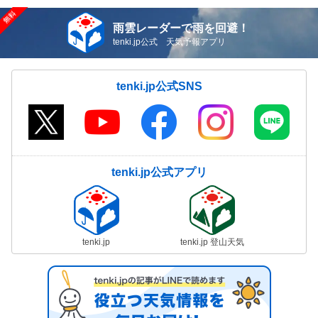
雨雲レーダーで雨を回避！
tenki.jp公式 天気予報アプリ
tenki.jp公式SNS
tenki.jp公式アプリ
tenki.jp
tenki.jp 登山天気