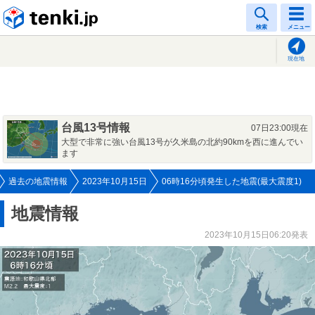
tenki.jp
検索
メニュー
現在地
台風13号情報
07日23:00現在
大型で非常に強い台風13号が久米島の北約90kmを西に進んでい
ます
過去の地震情報
2023年10月15日
06時16分頃発生した地震(最大震度1)
地震情報
2023年10月15日06:20発表