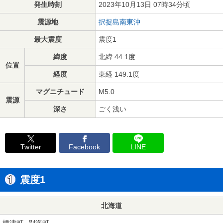
発生時刻
2023年10月13日 07時34分頃
震源地
択捉島南東沖
最大震度
震度1
緯度
北緯 44.1度
位置
経度
東経 149.1度
マグニチュード
M5.0
震源
深さ
ごく浅い
Twitter
Facebook
LINE
震度1
北海道
標津町
別海町