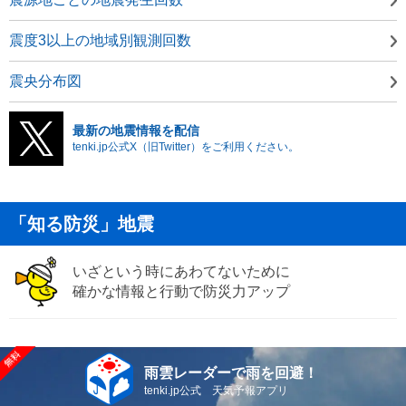
震度3以上の地域別観測回数
震央分布図
最新の地震情報を配信
tenki.jp公式X（旧Twitter）をご利用ください。
「知る防災」地震
いざという時にあわてないために
確かな情報と行動で防災力アップ
雨雲レーダーで雨を回避！
tenki.jp公式 天気予報アプリ