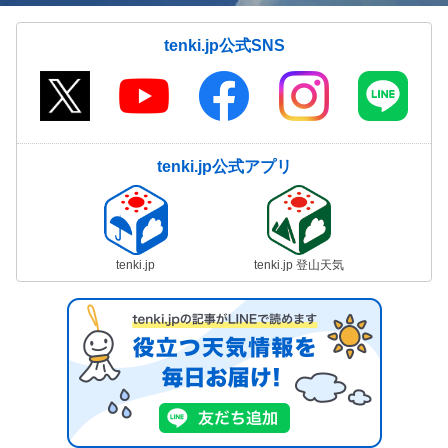
tenki.jp公式SNS
tenki.jp公式アプリ
tenki.jp
tenki.jp 登山天気