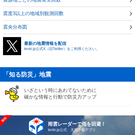
震度3以上の地域別観測回数
震央分布図
最新の地震情報を配信
tenki.jp公式X（旧Twitter）をご利用ください。
「知る防災」地震
いざという時にあわてないために
確かな情報と行動で防災力アップ
雨雲レーダーで雨を回避！
tenki.jp公式 天気予報アプリ