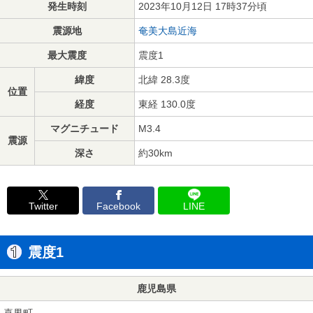
発生時刻
2023年10月12日 17時37分頃
震源地
奄美大島近海
最大震度
震度1
緯度
北緯 28.3度
位置
経度
東経 130.0度
マグニチュード
M3.4
震源
深さ
約30km
Twitter
Facebook
LINE
震度1
鹿児島県
喜界町