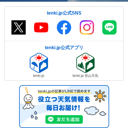
tenki.jp公式SNS
tenki.jp公式アプリ
tenki.jp
tenki.jp 登山天気