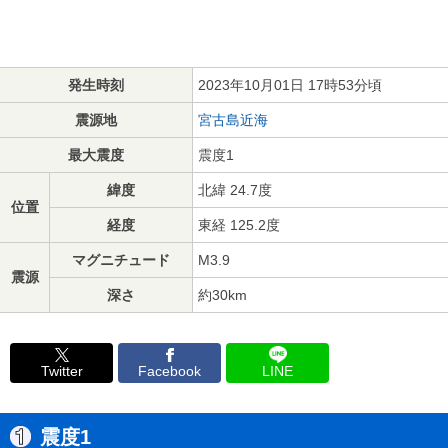
発生時刻
2023年10月01日 17時53分頃
震源地
宮古島近海
最大震度
震度1
緯度
北緯 24.7度
位置
経度
東経 125.2度
マグニチュード
M3.9
震源
深さ
約30km
Twitter
Facebook
LINE
震度1