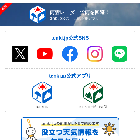
雨雲レーダーで雨を回避！
tenki.jp公式 天気予報アプリ
tenki.jp公式SNS
tenki.jp公式アプリ
tenki.jp
tenki.jp 登山天気