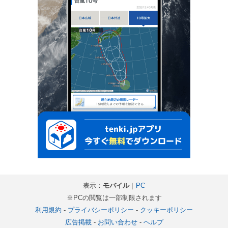
表示：
モバイル
｜
PC
※PCの閲覧は一部制限されます
利用規約
-
プライバシーポリシー
-
クッキーポリシー
広告掲載
-
お問い合わせ
-
ヘルプ