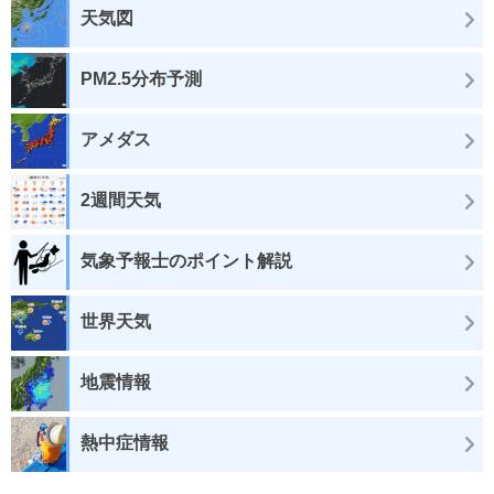
天気図
PM2.5分布予測
アメダス
2週間天気
気象予報士のポイント解説
世界天気
地震情報
熱中症情報