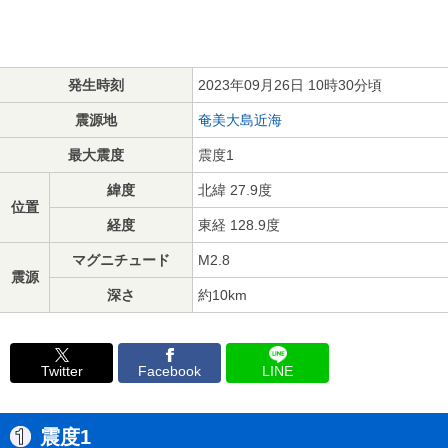
発生時刻
2023年09月26日 10時30分頃
震源地
奄美大島近海
最大震度
震度1
緯度
北緯 27.9度
位置
経度
東経 128.9度
マグニチュード
M2.8
震源
深さ
約10km
Twitter
Facebook
LINE
震度1