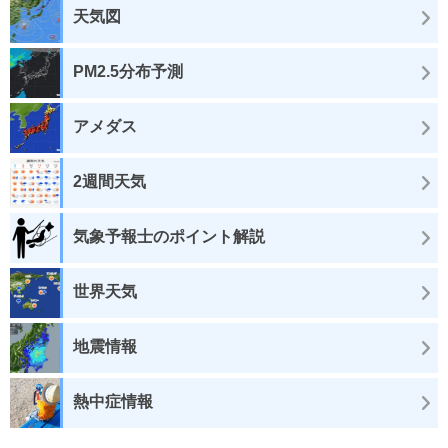
天気図
PM2.5分布予測
アメダス
2週間天気
気象予報士のポイント解説
世界天気
地震情報
熱中症情報