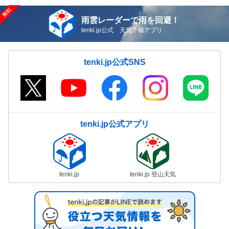
雨雲レーダーで雨を回避！
tenki.jp公式 天気予報アプリ
tenki.jp公式SNS
tenki.jp公式アプリ
tenki.jp
tenki.jp 登山天気