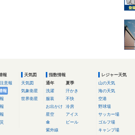
情報
天気図
指数情報
レジャー天気
注意報
天気図
通年
夏季
山の天気
情報
気象衛星
洗濯
汗かき
海の天気
報
世界衛星
服装
不快
空港
報
お出かけ
冷房
野球場
報
星空
アイス
サッカー場
災
傘
ビール
ゴルフ場
紫外線
キャンプ場