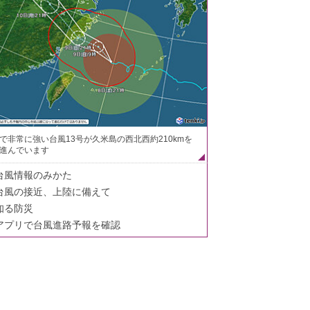
で非常に強い台風13号が久米島の西北西約210kmを
進んでいます
台風情報のみかた
台風の接近、上陸に備えて
知る防災
アプリで台風進路予報を確認