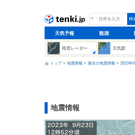
tenki.jp
検
天気予報
観測
雨雲レーダー
天気図
トップ
地震情報
過去の地震情報
2023年
地震情報