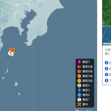
大型
西に