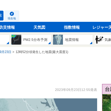
索
現在地
防災情報
天気図
指数情報
レジャー
PM2.5分布予測
地震情報
気
09月23日
12時52分頃発生した地震(最大震度1)
台
2023年09月23日12:55発表