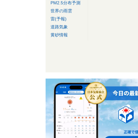
PM2.5分布予測
世界の雨雲
雷(予報)
道路気象
黄砂情報