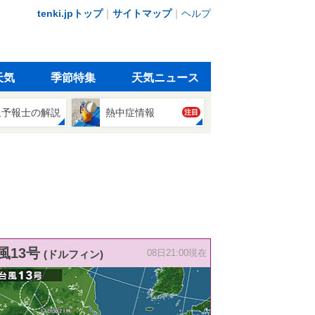
tenki.jpトップ
｜
サイトマップ
｜
ヘルプ
天気
季節特集
天気ニュース
象予報士の解説
熱中症情報
注目
風13号
(ドルフィン)
08日21:00現在