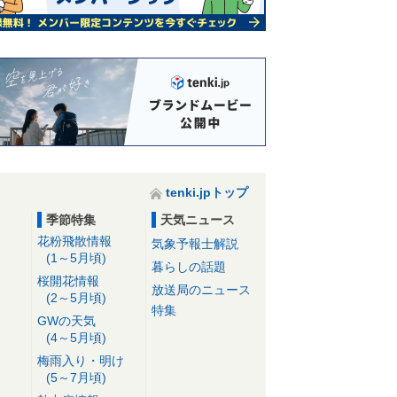
tenki.jpトップ
季節特集
天気ニュース
花粉飛散情報
気象予報士解説
(1～5月頃)
暮らしの話題
桜開花情報
放送局のニュース
(2～5月頃)
特集
GWの天気
(4～5月頃)
梅雨入り・明け
(5～7月頃)