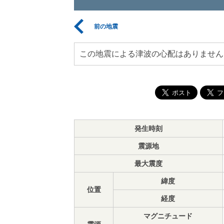
前の地震
この地震による津波の心配はありません
発生時刻
震源地
最大震度
緯度
位置
経度
マグニチュード