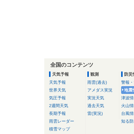
全国のコンテンツ
天気予報
観測
防災
天気予報
雨雲(過去)
警報・
世界天気
アメダス実況
地震
気圧予報
実況天気
津波情
2週間天気
過去天気
火山情
長期予報
雷(実況)
台風情
雨雲レーダー
知る防
積雪マップ