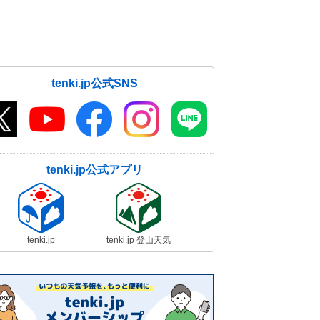
tenki.jp公式SNS
tenki.jp公式アプリ
tenki.jp
tenki.jp 登山天気