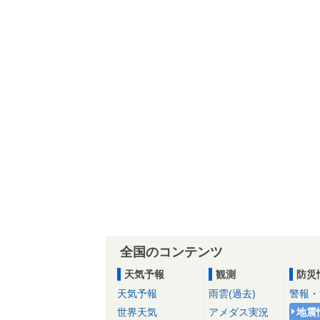
全国のコンテンツ
天気予報
観測
防災
天気予報
雨雲(過去)
警報・
世界天気
アメダス実況
地震