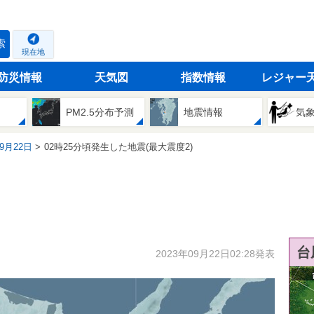
索
現在地
防災情報
天気図
指数情報
レジャー
PM2.5分布予測
地震情報
気
09月22日
02時25分頃発生した地震(最大震度2)
台
2023年09月22日02:28発表