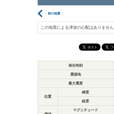
前の地震
この地震による津波の心配はありません
発生時刻
震源地
最大震度
緯度
位置
経度
マグニチュード