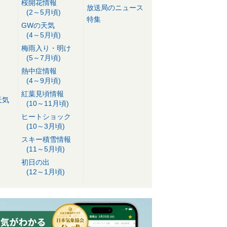
桜開花情報
放送局のニュース
(2～5月頃)
特集
GWの天気
(4～5月頃)
梅雨入り・明け
(5～7月頃)
熱中症情報
(4～9月頃)
紅葉見頃情報
天気
(10～11月頃)
ヒートショック
(10～3月頃)
スキー積雪情報
(11～5月頃)
初日の出
(12～1月頃)