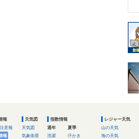
情報
天気図
指数情報
レジャー天気
注意報
天気図
通年
夏季
山の天気
情報
気象衛星
洗濯
汗かき
海の天気