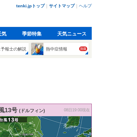
tenki.jpトップ
｜
サイトマップ
｜
ヘルプ
天気
季節特集
天気ニュース
象予報士の解説
熱中症情報
注目
風13号
(ドルフィン)
08日19:00現在