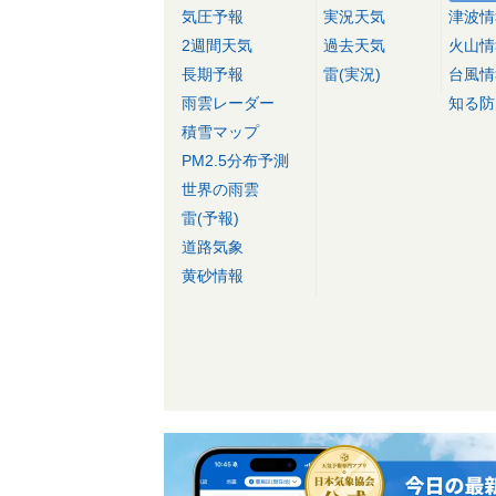
気圧予報
実況天気
津波情
2週間天気
過去天気
火山情
長期予報
雷(実況)
台風情
雨雲レーダー
知る防
積雪マップ
PM2.5分布予測
世界の雨雲
雷(予報)
道路気象
黄砂情報