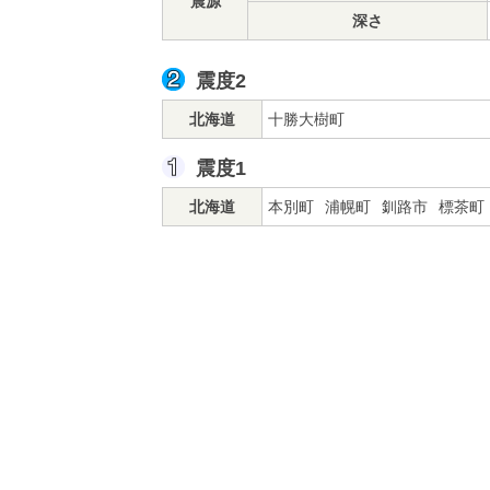
震源
深さ
震度2
北海道
十勝大樹町
震度1
北海道
本別町
浦幌町
釧路市
標茶町