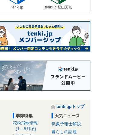
tenki.jp
tenki.jp 登山天気
tenki.jpトップ
季節特集
天気ニュース
花粉飛散情報
気象予報士解説
(1～5月頃)
暮らしの話題