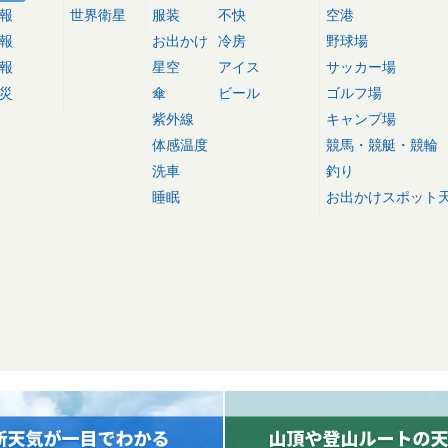
報
世界衛星
服装
不快
空港
報
お出かけ
冷房
野球場
報
星空
アイス
サッカー場
災
傘
ビール
ゴルフ場
紫外線
キャンプ場
体感温度
競馬・競艇・競輪
洗車
釣り
睡眠
お出かけスポット