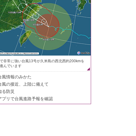
で非常に強い台風13号が久米島の西北西約200kmを
進んでいます
台風情報のみかた
台風の接近、上陸に備えて
知る防災
アプリで台風進路予報を確認