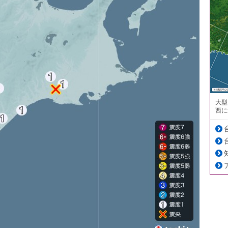
大型
西に