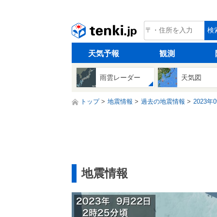
tenki.jp
検
天気予報
観測
雨雲レーダー
天気図
トップ
地震情報
過去の地震情報
2023年
地震情報