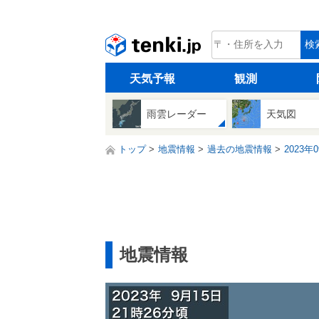
tenki.jp
検
天気予報
観測
雨雲レーダー
天気図
トップ
地震情報
過去の地震情報
2023年
地震情報