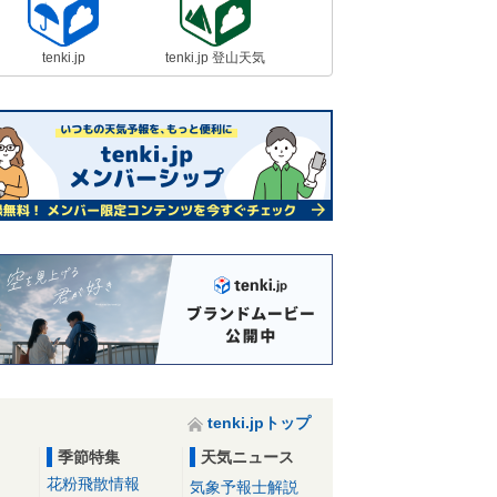
tenki.jp
tenki.jp 登山天気
tenki.jpトップ
季節特集
天気ニュース
花粉飛散情報
気象予報士解説