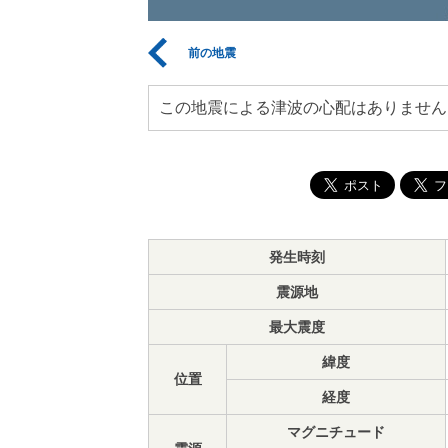
前の地震
この地震による津波の心配はありません
発生時刻
震源地
最大震度
緯度
位置
経度
マグニチュード