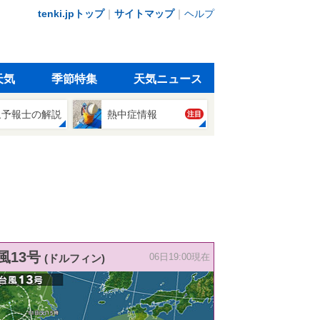
tenki.jpトップ
｜
サイトマップ
｜
ヘルプ
天気
季節特集
天気ニュース
象予報士の解説
熱中症情報
注目
風13号
(ドルフィン)
06日19:00現在