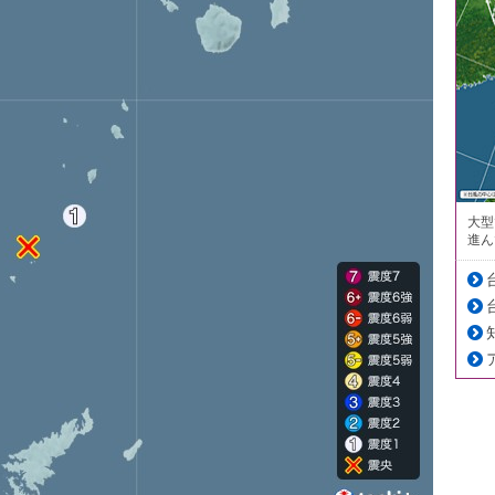
大型
進ん