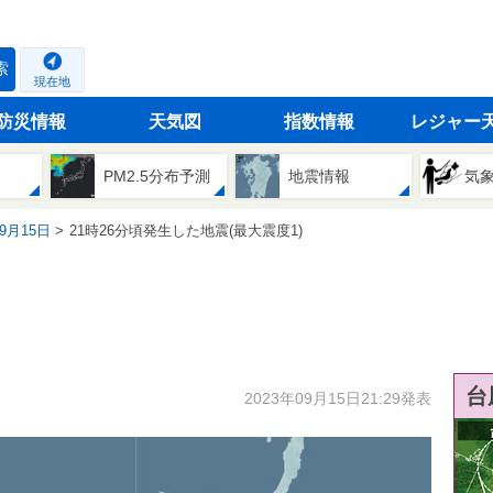
索
現在地
防災情報
天気図
指数情報
レジャー
PM2.5分布予測
地震情報
気
09月15日
21時26分頃発生した地震(最大震度1)
台
2023年09月15日21:29発表