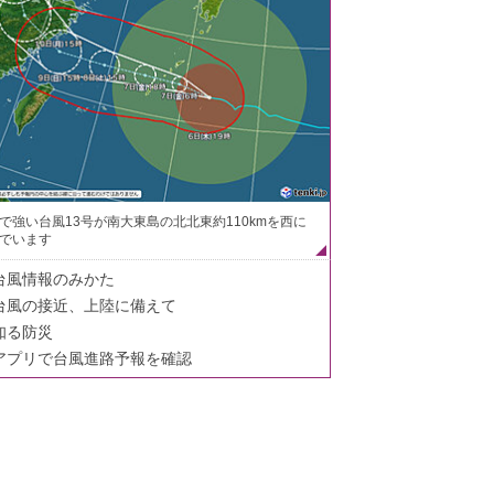
で強い台風13号が南大東島の北北東約110kmを西に
でいます
台風情報のみかた
台風の接近、上陸に備えて
知る防災
アプリで台風進路予報を確認