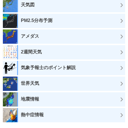
天気図
PM2.5分布予測
アメダス
2週間天気
気象予報士のポイント解説
世界天気
地震情報
熱中症情報