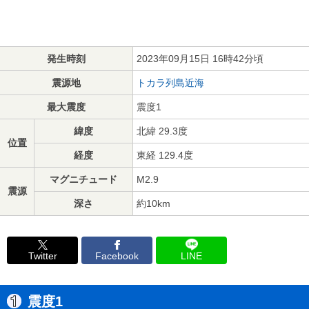
発生時刻
2023年09月15日 16時42分頃
震源地
トカラ列島近海
最大震度
震度1
緯度
北緯 29.3度
位置
経度
東経 129.4度
マグニチュード
M2.9
震源
深さ
約10km
Twitter
Facebook
LINE
震度1