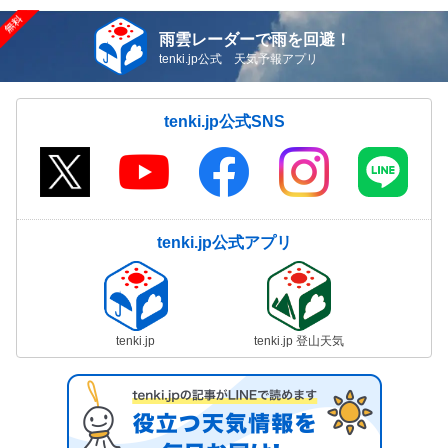
雨雲レーダーで雨を回避！
tenki.jp公式 天気予報アプリ
tenki.jp公式SNS
tenki.jp公式アプリ
tenki.jp
tenki.jp 登山天気