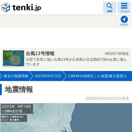
tenki.jp
検索
メニュー
現在地
台風13号情報
08日07:00現在
大型で非常に強い台風13号が久米島の北北西約70kmを西に進ん
でいます
過去の地震情報
2023年09月15日
13時48分頃発生した地震(最大震度1)
地震情報
2023年09月15日13:51発表