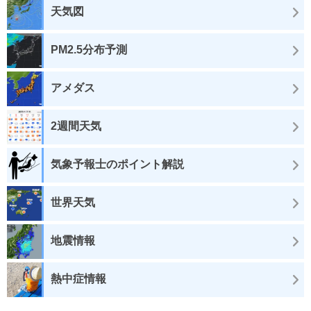
天気図
PM2.5分布予測
アメダス
2週間天気
気象予報士のポイント解説
世界天気
地震情報
熱中症情報