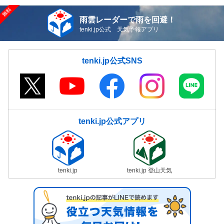
雨雲レーダーで雨を回避！
tenki.jp公式 天気予報アプリ
tenki.jp公式SNS
tenki.jp公式アプリ
tenki.jp
tenki.jp 登山天気