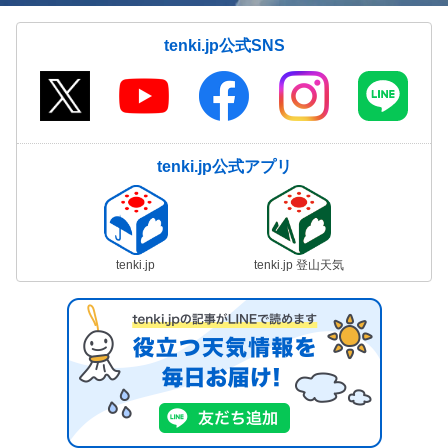
tenki.jp公式SNS
tenki.jp公式アプリ
tenki.jp
tenki.jp 登山天気