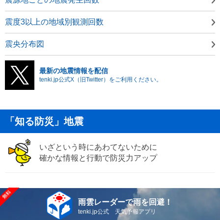
震度3以上の地域別観測回数
震央分布図
最新の地震情報を配信
tenki.jp公式X（旧Twitter）をご利用ください。
「知る防災」地震
いざという時にあわてないために
確かな情報と行動で防災力アップ
雨雲レーダーで雨を回避！
tenki.jp公式 天気予報アプリ