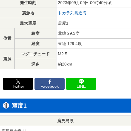
発生時刻
2023年09月09日 00時40分頃
震源地
トカラ列島近海
最大震度
震度1
緯度
北緯 29.3度
位置
経度
東経 129.4度
マグニチュード
M2.5
震源
深さ
約20km
Twitter
Facebook
LINE
震度1
鹿児島県
鹿児島十島村