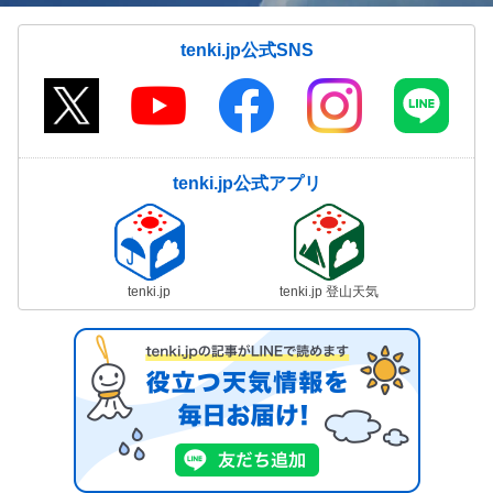
tenki.jp公式SNS
tenki.jp公式アプリ
tenki.jp
tenki.jp 登山天気