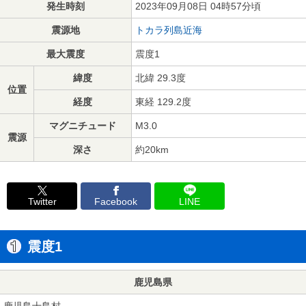
発生時刻
2023年09月08日 04時57分頃
震源地
トカラ列島近海
最大震度
震度1
緯度
北緯 29.3度
位置
経度
東経 129.2度
マグニチュード
M3.0
震源
深さ
約20km
Twitter
Facebook
LINE
震度1
鹿児島県
鹿児島十島村