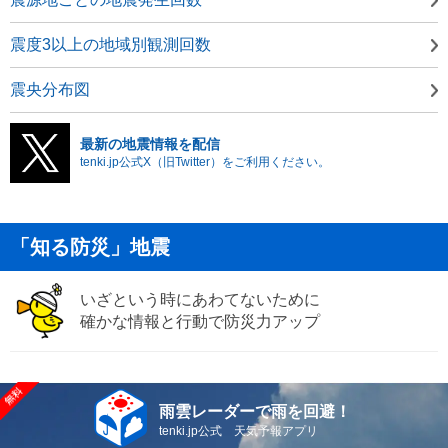
震度3以上の地域別観測回数
震央分布図
最新の地震情報を配信
tenki.jp公式X（旧Twitter）をご利用ください。
「知る防災」地震
いざという時にあわてないために
確かな情報と行動で防災力アップ
雨雲レーダーで雨を回避！
tenki.jp公式 天気予報アプリ