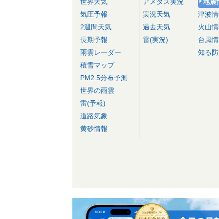
世界天気
アメダス実況
地震
気圧予報
実況天気
津波情
2週間天気
過去天気
火山情
長期予報
雷(実況)
台風情
雨雲レーダー
知る防
積雪マップ
PM2.5分布予測
世界の雨雲
雷(予報)
道路気象
黄砂情報