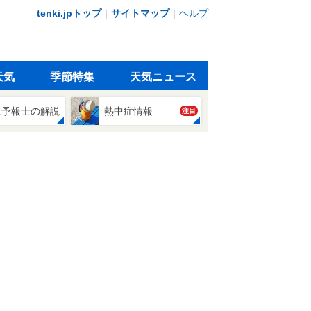
tenki.jpトップ
｜
サイトマップ
｜
ヘルプ
天気
季節特集
天気ニュース
象予報士の解説
熱中症情報
注目