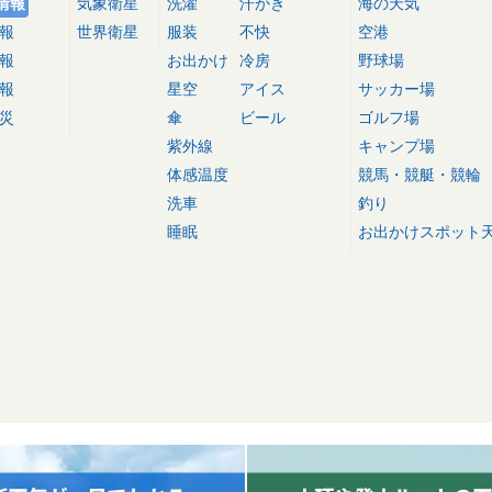
情報
気象衛星
洗濯
汗かき
海の天気
報
世界衛星
服装
不快
空港
報
お出かけ
冷房
野球場
報
星空
アイス
サッカー場
災
傘
ビール
ゴルフ場
紫外線
キャンプ場
体感温度
競馬・競艇・競輪
洗車
釣り
睡眠
お出かけスポット