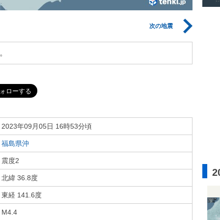
次の地震
。
2023年09月05日 16時53分頃
福島県沖
震度2
2
北緯 36.8度
東経 141.6度
M4.4