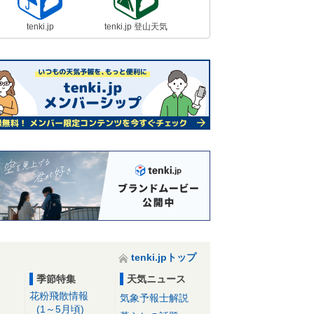
tenki.jp
tenki.jp 登山天気
tenki.jpトップ
季節特集
天気ニュース
花粉飛散情報
気象予報士解説
(1～5月頃)