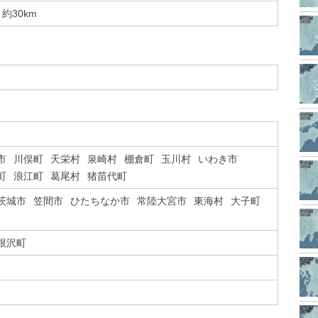
約30km
市
川俣町
天栄村
泉崎村
棚倉町
玉川村
いわき市
町
浪江町
葛尾村
猪苗代町
茨城市
笠間市
ひたちなか市
常陸大宮市
東海村
大子町
根沢町