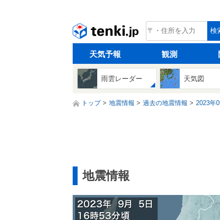
tenki.jp
検
天気予報
観測
雨雲レーダー
天気図
トップ
地震情報
過去の地震情報
2023年
地震情報