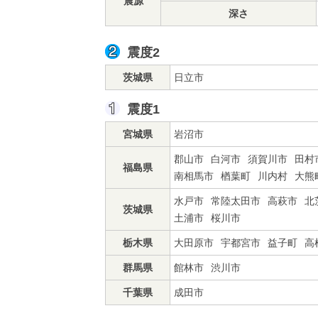
震源
深さ
震度2
茨城県
日立市
震度1
宮城県
岩沼市
郡山市
白河市
須賀川市
田村
福島県
南相馬市
楢葉町
川内村
大熊
水戸市
常陸太田市
高萩市
北
茨城県
土浦市
桜川市
栃木県
大田原市
宇都宮市
益子町
高
群馬県
館林市
渋川市
千葉県
成田市