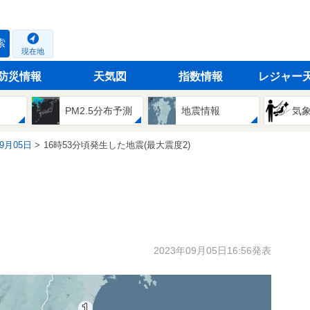
索
現在地
防災情報
天気図
指数情報
レジャー
PM2.5分布予測
地震情報
気
09月05日
16時53分頃発生した地震(最大震度2)
2023年09月05日16:56発表