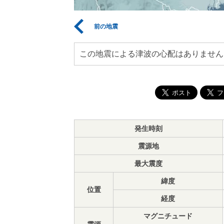
前の地震
この地震による津波の心配はありません
発生時刻
震源地
最大震度
緯度
位置
経度
マグニチュード