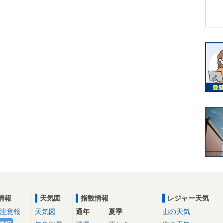
情報
天気図
指数情報
レジャー天気
注意報
天気図
通年
夏季
山の天気