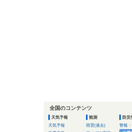
全国のコンテンツ
天気予報
観測
防災
天気予報
雨雲(過去)
警報・