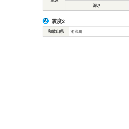
震源
深さ
震度2
和歌山県
湯浅町