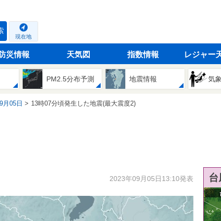
索
現在地
防災情報
天気図
指数情報
レジャー
PM2.5分布予測
地震情報
気
09月05日
13時07分頃発生した地震(最大震度2)
台
2023年09月05日13:10発表