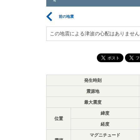
前の地震
この地震による津波の心配はありません
発生時刻
震源地
最大震度
緯度
位置
経度
マグニチュード