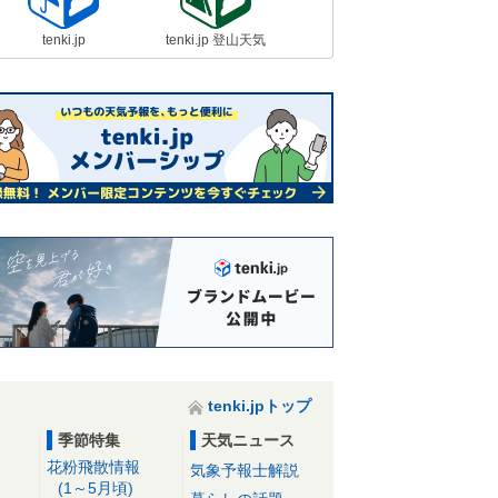
tenki.jp
tenki.jp 登山天気
tenki.jpトップ
季節特集
天気ニュース
花粉飛散情報
気象予報士解説
(1～5月頃)