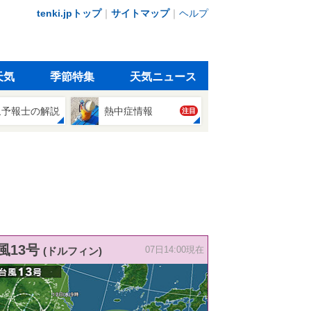
tenki.jpトップ
｜
サイトマップ
｜
ヘルプ
天気
季節特集
天気ニュース
象予報士の解説
熱中症情報
注目
風13号
(ドルフィン)
07日14:00現在