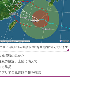
で強い台風13号が名護市付近を西南西に進んでいます
台風情報のみかた
台風の接近、上陸に備えて
知る防災
アプリで台風進路予報を確認