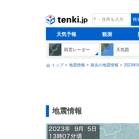
tenki.jp
検
天気予報
観測
雨雲レーダー
天気図
トップ
地震情報
過去の地震情報
2023年
地震情報