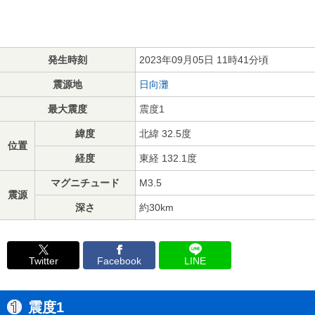
発生時刻
2023年09月05日 11時41分頃
震源地
日向灘
最大震度
震度1
緯度
北緯 32.5度
位置
経度
東経 132.1度
マグニチュード
M3.5
震源
深さ
約30km
Twitter
Facebook
LINE
震度1