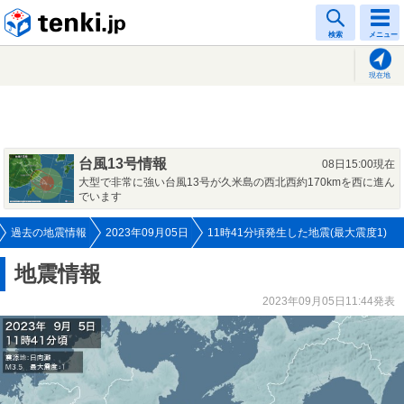
tenki.jp
検索
メニュー
現在地
台風13号情報
08日15:00現在
大型で非常に強い台風13号が久米島の西北西約170kmを西に進ん
でいます
過去の地震情報
2023年09月05日
11時41分頃発生した地震(最大震度1)
地震情報
2023年09月05日11:44発表