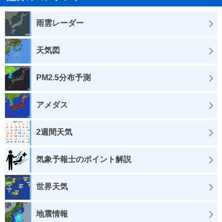
雨雲レーダー
天気図
PM2.5分布予測
アメダス
2週間天気
気象予報士のポイント解説
世界天気
地震情報