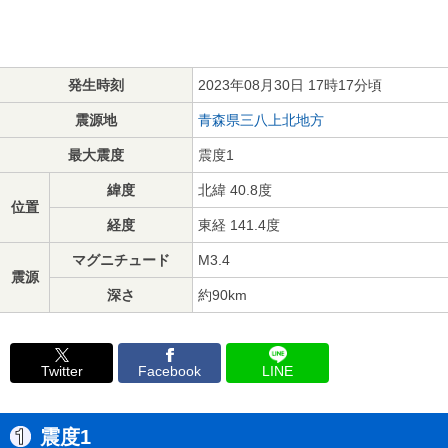
発生時刻
2023年08月30日 17時17分頃
震源地
青森県三八上北地方
最大震度
震度1
緯度
北緯 40.8度
位置
経度
東経 141.4度
マグニチュード
M3.4
震源
深さ
約90km
Twitter
Facebook
LINE
震度1