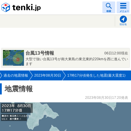
tenki.jp
検索
メニュー
現在地
台風13号情報
06日12:00現在
大型で強い台風13号が南大東島の東北東約220kmを西に進んでい
ます
過去の地震情報
2023年08月30日
17時17分頃発生した地震(最大震度1)
地震情報
2023年08月30日17:20発表