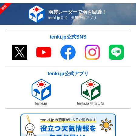
雨雲レーダーで雨を回避！
tenki.jp公式 天気予報アプリ
tenki.jp公式SNS
tenki.jp公式アプリ
tenki.jp
tenki.jp 登山天気