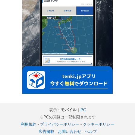
表示：
モバイル
｜
PC
※PCの閲覧は一部制限されます
利用規約
-
プライバシーポリシー
-
クッキーポリシー
広告掲載
-
お問い合わせ
-
ヘルプ