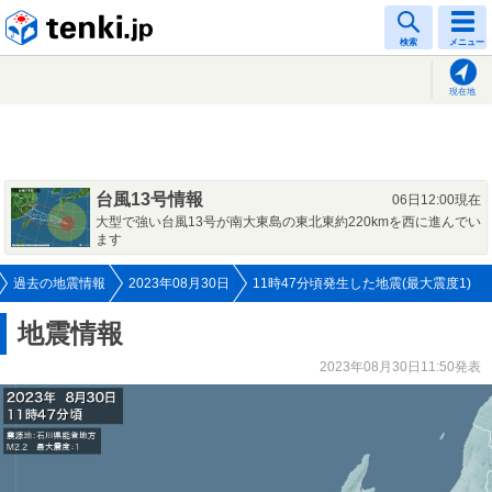
tenki.jp
検索
メニュー
現在地
台風13号情報
06日12:00現在
大型で強い台風13号が南大東島の東北東約220kmを西に進んでい
ます
過去の地震情報
2023年08月30日
11時47分頃発生した地震(最大震度1)
地震情報
2023年08月30日11:50発表