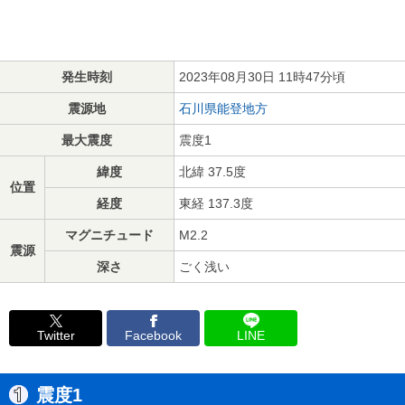
発生時刻
2023年08月30日 11時47分頃
震源地
石川県能登地方
最大震度
震度1
緯度
北緯 37.5度
位置
経度
東経 137.3度
マグニチュード
M2.2
震源
深さ
ごく浅い
Twitter
Facebook
LINE
震度1