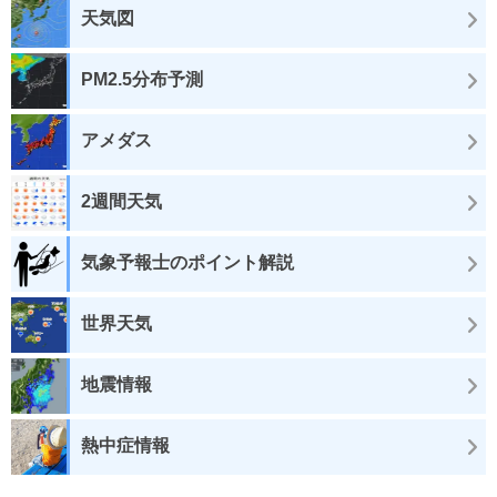
天気図
PM2.5分布予測
アメダス
2週間天気
気象予報士のポイント解説
世界天気
地震情報
熱中症情報