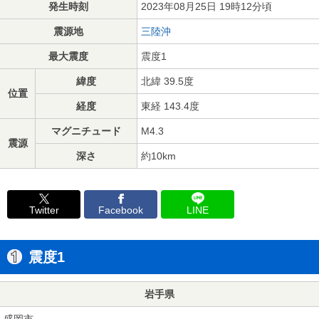
発生時刻
2023年08月25日 19時12分頃
震源地
三陸沖
最大震度
震度1
緯度
北緯 39.5度
位置
経度
東経 143.4度
マグニチュード
M4.3
震源
深さ
約10km
Twitter
Facebook
LINE
震度1
岩手県
盛岡市