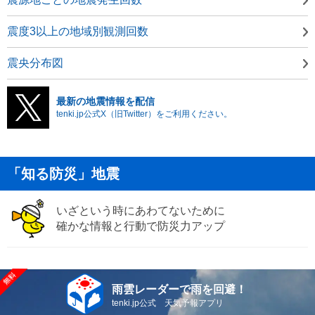
震度3以上の地域別観測回数
震央分布図
最新の地震情報を配信
tenki.jp公式X（旧Twitter）をご利用ください。
「知る防災」地震
いざという時にあわてないために
確かな情報と行動で防災力アップ
雨雲レーダーで雨を回避！
tenki.jp公式 天気予報アプリ