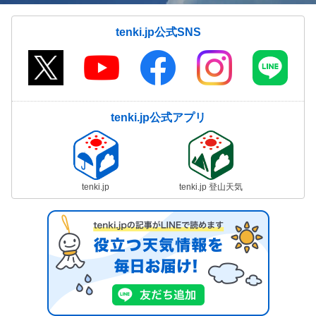
tenki.jp公式SNS
tenki.jp公式アプリ
tenki.jp
tenki.jp 登山天気