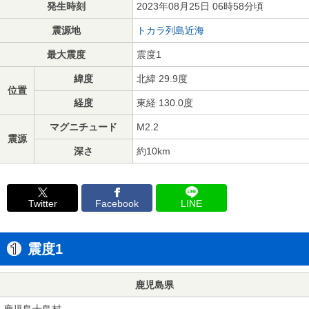
発生時刻
2023年08月25日 06時58分頃
震源地
トカラ列島近海
最大震度
震度1
緯度
北緯 29.9度
位置
経度
東経 130.0度
マグニチュード
M2.2
震源
深さ
約10km
Twitter
Facebook
LINE
震度1
鹿児島県
鹿児島十島村