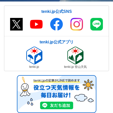
tenki.jp公式SNS
tenki.jp公式アプリ
tenki.jp
tenki.jp 登山天気