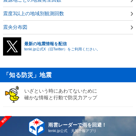
震度3以上の地域別観測回数
震央分布図
最新の地震情報を配信
tenki.jp公式X（旧Twitter）をご利用ください。
「知る防災」地震
いざという時にあわてないために
確かな情報と行動で防災力アップ
雨雲レーダーで雨を回避！
tenki.jp公式 天気予報アプリ