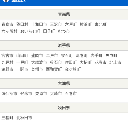
青森県
青森市
蓬田村
十和田市
三沢市
六戸町
横浜町
東北町
六ヶ所村
おいらせ町
田子町
むつ市
岩手県
宮古市
山田町
盛岡市
二戸市
雫石町
葛巻町
岩手町
矢巾町
九戸村
一戸町
大船渡市
釜石市
住田町
大槌町
花巻市
北上市
遠野市
一関市
奥州市
西和賀町
金ケ崎町
宮城県
気仙沼市
登米市
栗原市
大崎市
石巻市
秋田県
三種町
北秋田市