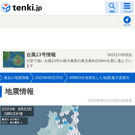
tenki.jp
検索
メニュー
現在地
台風13号情報
06日12:00現在
大型で強い台風13号が南大東島の東北東約220kmを西に進んでい
ます
過去の地震情報
2023年08月23日
00時03分頃発生した地震(最大震度3)
地震情報
2023年08月23日00:08発表