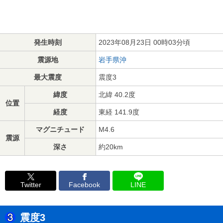
発生時刻
2023年08月23日 00時03分頃
震源地
岩手県沖
最大震度
震度3
緯度
北緯 40.2度
位置
経度
東経 141.9度
マグニチュード
M4.6
震源
深さ
約20km
Twitter
Facebook
LINE
震度3