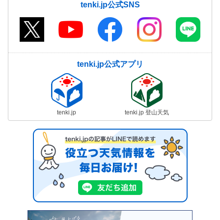
tenki.jp公式SNS
tenki.jp公式アプリ
tenki.jp
tenki.jp 登山天気