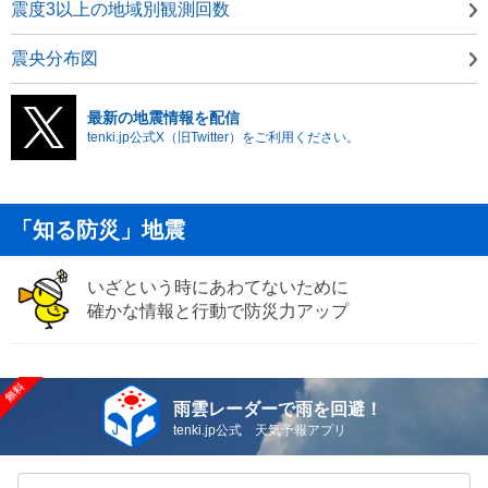
震度3以上の地域別観測回数
震央分布図
最新の地震情報を配信
tenki.jp公式X（旧Twitter）をご利用ください。
「知る防災」地震
いざという時にあわてないために
確かな情報と行動で防災力アップ
雨雲レーダーで雨を回避！
tenki.jp公式 天気予報アプリ