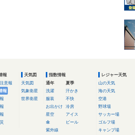
情報
天気図
指数情報
レジャー天気
注意報
天気図
通年
夏季
山の天気
情報
気象衛星
洗濯
汗かき
海の天気
報
世界衛星
服装
不快
空港
報
お出かけ
冷房
野球場
報
星空
アイス
サッカー場
災
傘
ビール
ゴルフ場
紫外線
キャンプ場