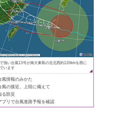
で強い台風13号が南大東島の北北西約120kmを西に
でいます
台風情報のみかた
台風の接近、上陸に備えて
知る防災
アプリで台風進路予報を確認