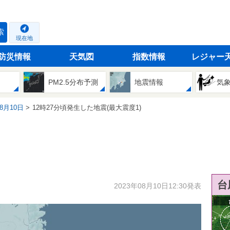
索
現在地
防災情報
天気図
指数情報
レジャー
PM2.5分布予測
地震情報
気
08月10日
12時27分頃発生した地震(最大震度1)
台
2023年08月10日12:30発表