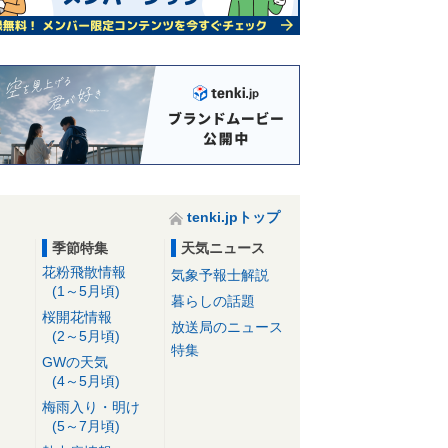
tenki.jpトップ
季節特集
天気ニュース
花粉飛散情報
気象予報士解説
(1～5月頃)
暮らしの話題
桜開花情報
放送局のニュース
(2～5月頃)
特集
GWの天気
(4～5月頃)
梅雨入り・明け
(5～7月頃)