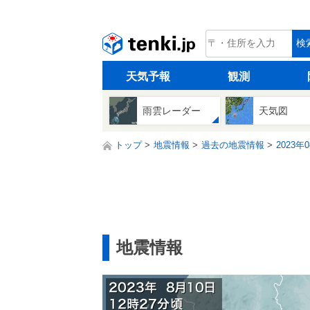
tenki.jp
検
天気予報
観測
雨雲レーダー
天気図
トップ
地震情報
過去の地震情報
2023年
地震情報