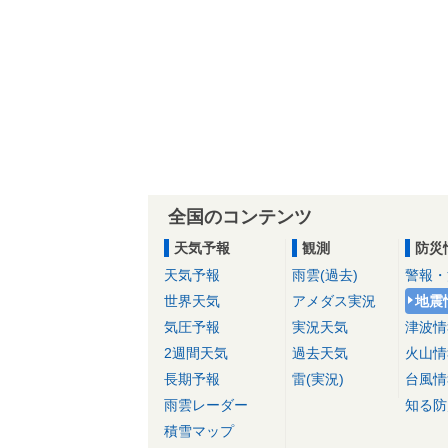
全国のコンテンツ
天気予報
観測
防災
天気予報
雨雲(過去)
警報・
世界天気
アメダス実況
地震
気圧予報
実況天気
津波情
2週間天気
過去天気
火山情
長期予報
雷(実況)
台風情
雨雲レーダー
知る防
積雪マップ