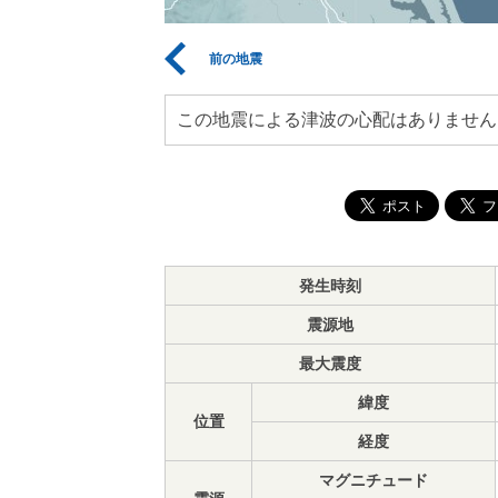
前の地震
この地震による津波の心配はありません
発生時刻
震源地
最大震度
緯度
位置
経度
マグニチュード