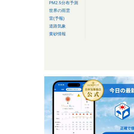
PM2.5分布予測
世界の雨雲
雷(予報)
道路気象
黄砂情報