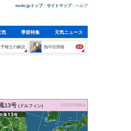
tenki.jpトップ
｜
サイトマップ
｜
ヘルプ
天気
季節特集
天気ニュース
象予報士の解説
熱中症情報
注目
風13号
(ドルフィン)
07日02:00現在