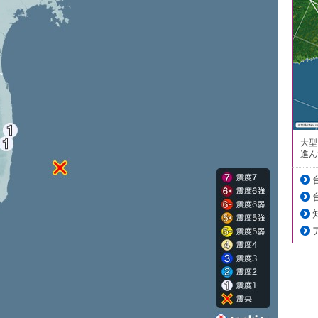
大型
進ん