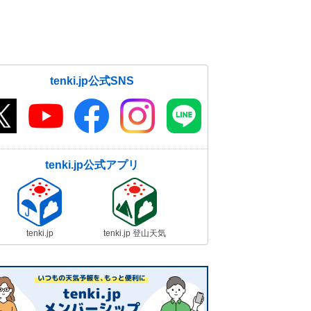
tenki.jp公式SNS
tenki.jp公式アプリ
tenki.jp
tenki.jp 登山天気