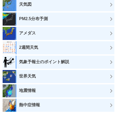
天気図
PM2.5分布予測
アメダス
2週間天気
気象予報士のポイント解説
世界天気
地震情報
熱中症情報