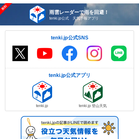
雨雲レーダーで雨を回避！
tenki.jp公式 天気予報アプリ
tenki.jp公式SNS
tenki.jp公式アプリ
tenki.jp
tenki.jp 登山天気