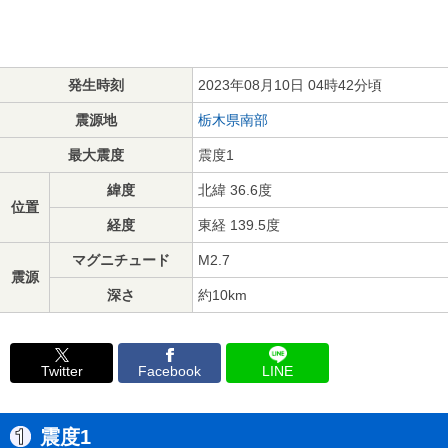
発生時刻
2023年08月10日 04時42分頃
震源地
栃木県南部
最大震度
震度1
緯度
北緯 36.6度
位置
経度
東経 139.5度
マグニチュード
M2.7
震源
深さ
約10km
Twitter
Facebook
LINE
震度1