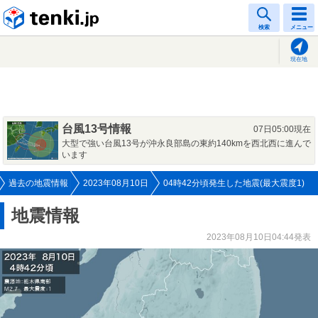
tenki.jp
検索
メニュー
現在地
台風13号情報
07日05:00現在
大型で強い台風13号が沖永良部島の東約140kmを西北西に進んで
います
過去の地震情報
2023年08月10日
04時42分頃発生した地震(最大震度1)
地震情報
2023年08月10日04:44発表