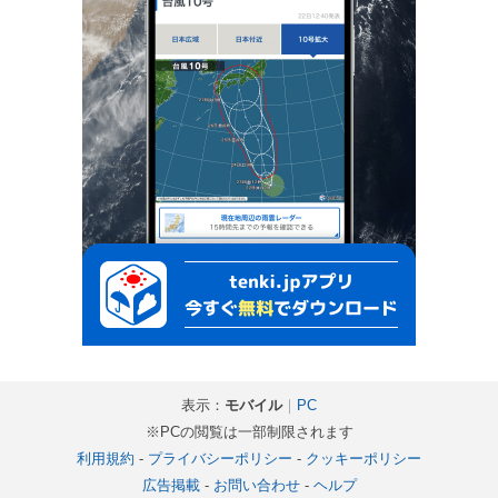
表示：
モバイル
｜
PC
※PCの閲覧は一部制限されます
利用規約
-
プライバシーポリシー
-
クッキーポリシー
広告掲載
-
お問い合わせ
-
ヘルプ