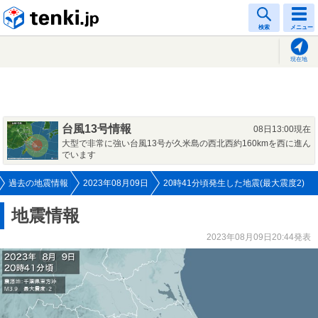
tenki.jp
検索
メニュー
現在地
台風13号情報
08日13:00現在
大型で非常に強い台風13号が久米島の西北西約160kmを西に進ん
でいます
過去の地震情報
2023年08月09日
20時41分頃発生した地震(最大震度2)
地震情報
2023年08月09日20:44発表