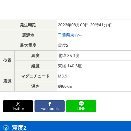
発生時刻
2023年08月09日 20時41分頃
震源地
千葉県東方沖
最大震度
震度2
緯度
北緯 35.1度
位置
経度
東経 140.6度
マグニチュード
M3.9
震源
深さ
約60km
Twitter
Facebook
LINE
震度2