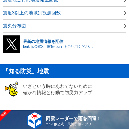
震度3以上の地域別観測回数
震央分布図
最新の地震情報を配信
tenki.jp公式X（旧Twitter）をご利用ください。
「知る防災」地震
いざという時にあわてないために
確かな情報と行動で防災力アップ
雨雲レーダーで雨を回避！
tenki.jp公式 天気予報アプリ