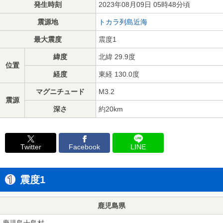
発生時刻
2023年08月09日 05時48分頃
震源地
トカラ列島近海
最大震度
震度1
緯度
北緯 29.9度
位置
経度
東経 130.0度
マグニチュード
M3.2
震源
深さ
約20km
Twitter
Facebook
LINE
震度1
鹿児島県
鹿児島十島村