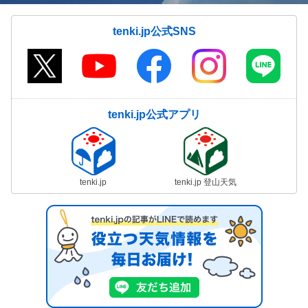
tenki.jp公式SNS
tenki.jp公式アプリ
tenki.jp
tenki.jp 登山天気