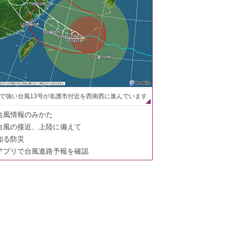
で強い台風13号が名護市付近を西南西に進んでいます
台風情報のみかた
台風の接近、上陸に備えて
知る防災
アプリで台風進路予報を確認