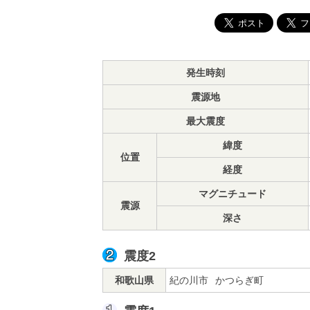
発生時刻
震源地
最大震度
緯度
位置
経度
マグニチュード
震源
深さ
震度2
和歌山県
紀の川市
かつらぎ町