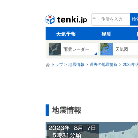
tenki.jp
検
天気予報
観測
雨雲レーダー
天気図
トップ
地震情報
過去の地震情報
2023年
地震情報