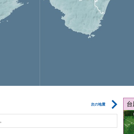
台
次の地震
。