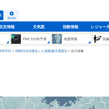
索
現在地
防災情報
天気図
指数情報
レジャー
PM2.5分布予測
地震情報
気
08月07日
05時31分頃発生した地震(最大震度2)
拡大画像