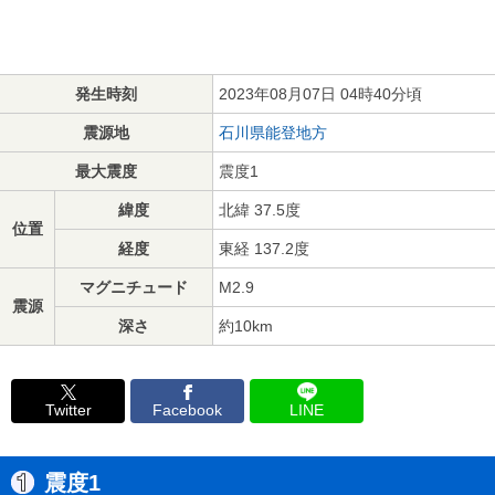
発生時刻
2023年08月07日 04時40分頃
震源地
石川県能登地方
最大震度
震度1
緯度
北緯 37.5度
位置
経度
東経 137.2度
マグニチュード
M2.9
震源
深さ
約10km
Twitter
Facebook
LINE
震度1