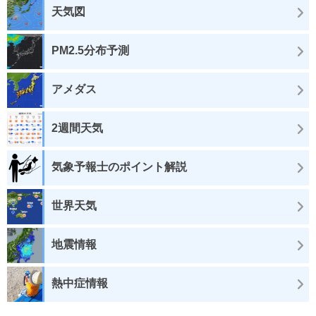
天気図
PM2.5分布予測
アメダス
2週間天気
気象予報士のポイント解説
世界天気
地震情報
熱中症情報