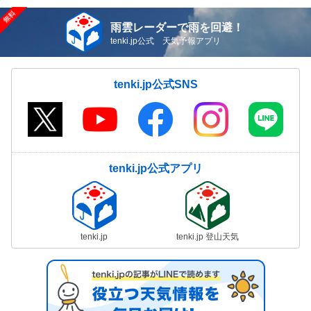
雨雲レーダーで雨を回避！
tenki.jp公式 天気予報アプリ
tenki.jp公式SNS
tenki.jp公式アプリ
tenki.jp
tenki.jp 登山天気