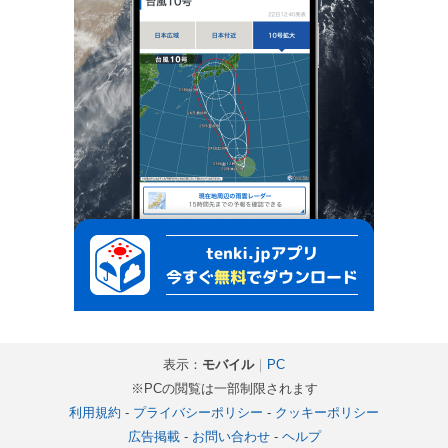
表示：
モバイル
｜
PC
※PCの閲覧は一部制限されます
利用規約
-
プライバシーポリシー
-
クッキーポリシー
広告掲載
-
お問い合わせ
-
ヘルプ