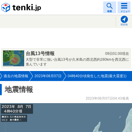
tenki.jp
検索
メニュー
現在地
台風13号情報
09日01:00現在
大型で非常に強い台風13号が久米島の西北西約280kmを西北西に
進んでいます
過去の地震情報
2023年08月07日
04時40分頃発生した地震(最大震度1)
地震情報
2023年08月07日04:43発表