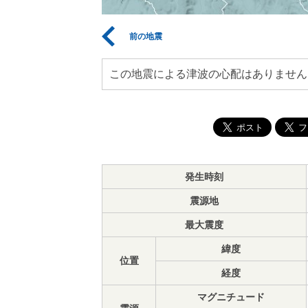
前の地震
この地震による津波の心配はありません
発生時刻
震源地
最大震度
緯度
位置
経度
マグニチュード