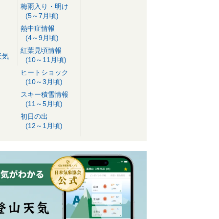
梅雨入り・明け
(5～7月頃)
熱中症情報
(4～9月頃)
紅葉見頃情報
天気
(10～11月頃)
ヒートショック
(10～3月頃)
スキー積雪情報
(11～5月頃)
初日の出
(12～1月頃)