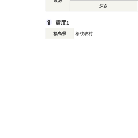
震源
深さ
震度1
福島県
檜枝岐村