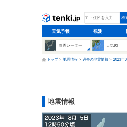
tenki.jp
検
天気予報
観測
雨雲レーダー
天気図
トップ
地震情報
過去の地震情報
2023年
地震情報