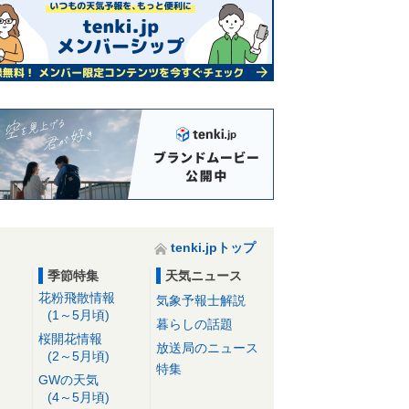
tenki.jpトップ
季節特集
天気ニュース
花粉飛散情報
気象予報士解説
(1～5月頃)
暮らしの話題
桜開花情報
放送局のニュース
(2～5月頃)
特集
GWの天気
(4～5月頃)