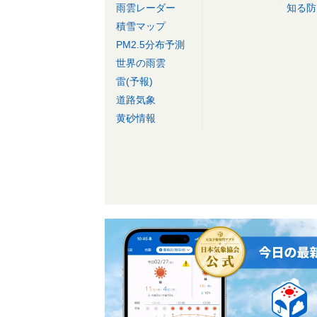
雨雲レーダー
知る防
積雪マップ
PM2.5分布予測
世界の雨雲
雷(予報)
道路気象
黄砂情報