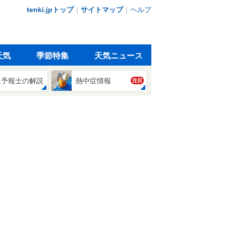
tenki.jpトップ
｜
サイトマップ
｜
ヘルプ
天気
季節特集
天気ニュース
象予報士の解説
熱中症情報
注目