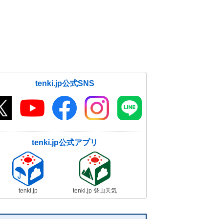
tenki.jp公式SNS
tenki.jp公式アプリ
tenki.jp
tenki.jp 登山天気