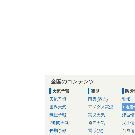
全国のコンテンツ
天気予報
観測
防災
天気予報
雨雲(過去)
警報・
世界天気
アメダス実況
地震
気圧予報
実況天気
津波情
2週間天気
過去天気
火山情
長期予報
雷(実況)
台風情