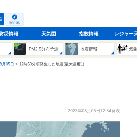
索
現在地
防災情報
天気図
指数情報
レジャー
PM2.5分布予測
地震情報
気
08月05日
12時50分頃発生した地震(最大震度1)
2023年08月05日12:54発表