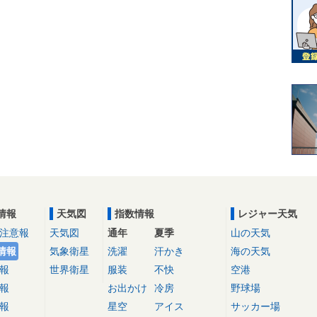
情報
天気図
指数情報
レジャー天気
注意報
天気図
通年
夏季
山の天気
情報
気象衛星
洗濯
汗かき
海の天気
報
世界衛星
服装
不快
空港
報
お出かけ
冷房
野球場
報
星空
アイス
サッカー場