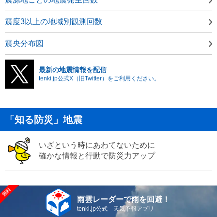
震度3以上の地域別観測回数
震央分布図
最新の地震情報を配信
tenki.jp公式X（旧Twitter）をご利用ください。
「知る防災」地震
いざという時にあわてないために
確かな情報と行動で防災力アップ
雨雲レーダーで雨を回避！
tenki.jp公式 天気予報アプリ