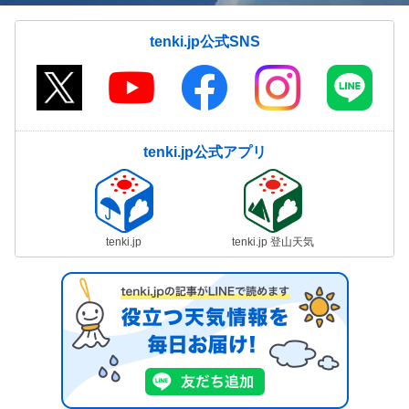
tenki.jp公式SNS
tenki.jp公式アプリ
tenki.jp
tenki.jp 登山天気