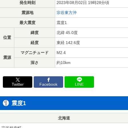
発生時刻
2023年08月02日 19時28分頃
震源地
宗谷東方沖
最大震度
震度1
緯度
北緯 45.0度
位置
経度
東経 142.6度
マグニチュード
M2.4
震源
深さ
約10km
Twitter
Facebook
LINE
震度1
北海道
宗谷枝幸町