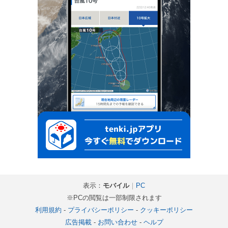
表示：
モバイル
｜
PC
※PCの閲覧は一部制限されます
利用規約
-
プライバシーポリシー
-
クッキーポリシー
広告掲載
-
お問い合わせ
-
ヘルプ