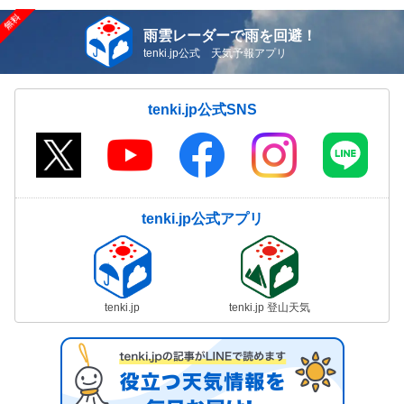
雨雲レーダーで雨を回避！
tenki.jp公式 天気予報アプリ
tenki.jp公式SNS
tenki.jp公式アプリ
tenki.jp
tenki.jp 登山天気