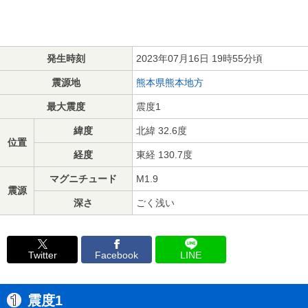
発生時刻
2023年07月16日 19時55分頃
震源地
熊本県熊本地方
最大震度
震度1
緯度
北緯 32.6度
位置
経度
東経 130.7度
マグニチュード
M1.9
震源
深さ
ごく浅い
Twitter
Facebook
LINE
震度1