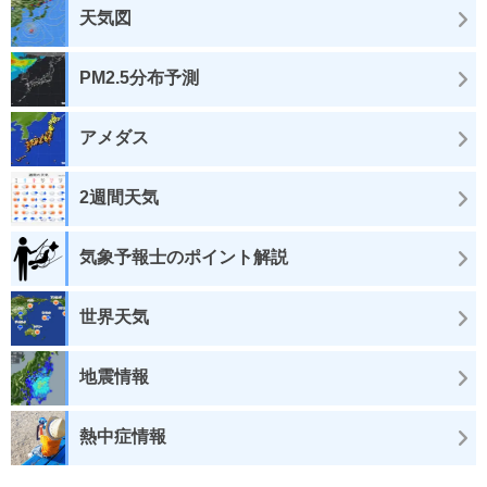
天気図
PM2.5分布予測
アメダス
2週間天気
気象予報士のポイント解説
世界天気
地震情報
熱中症情報