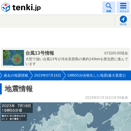
tenki.jp
検索
メニュー
現在地
台風13号情報
07日05:00現在
大型で強い台風13号が沖永良部島の東約140kmを西北西に進んで
います
過去の地震情報
2023年07月16日
19時55分頃発生した地震(最大震度1)
地震情報
2023年07月16日19:59発表