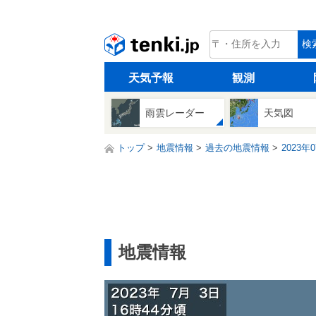
tenki.jp
検
天気予報
観測
雨雲レーダー
天気図
トップ
地震情報
過去の地震情報
2023年
地震情報