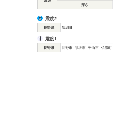
震源
深さ
震度2
長野県
飯綱町
震度1
長野県
長野市
須坂市
千曲市
信濃町