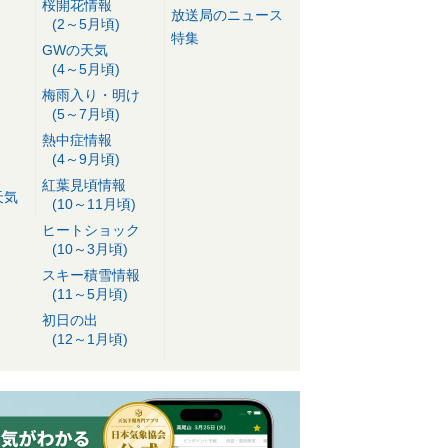
桜開花情報
放送局のニュース
(2～5月頃)
特集
GWの天気
(4～5月頃)
梅雨入り・明け
(5～7月頃)
熱中症情報
(4～9月頃)
紅葉見頃情報
天気
(10～11月頃)
ヒートショック
(10～3月頃)
スキー積雪情報
(11～5月頃)
初日の出
(12～1月頃)