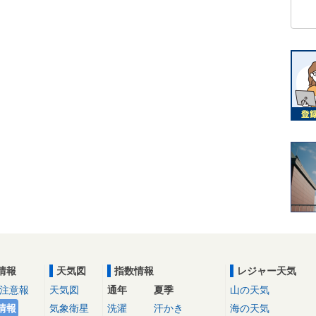
情報
天気図
指数情報
レジャー天気
注意報
天気図
通年
夏季
山の天気
情報
気象衛星
洗濯
汗かき
海の天気