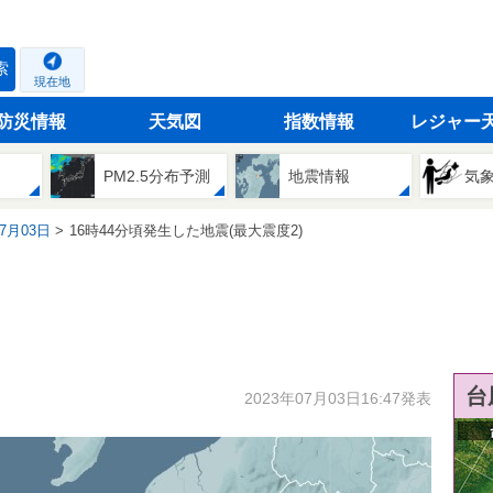
索
現在地
防災情報
天気図
指数情報
レジャー
PM2.5分布予測
地震情報
気
07月03日
16時44分頃発生した地震(最大震度2)
台
2023年07月03日16:47発表