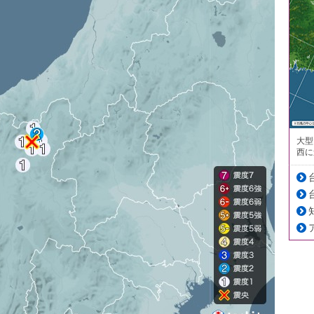
大型
西に