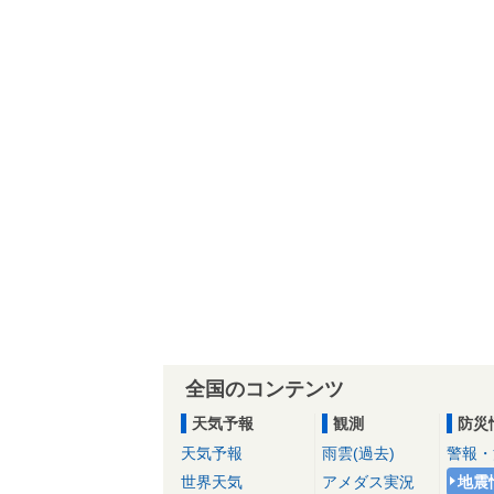
全国のコンテンツ
天気予報
観測
防災
天気予報
雨雲(過去)
警報・
世界天気
アメダス実況
地震