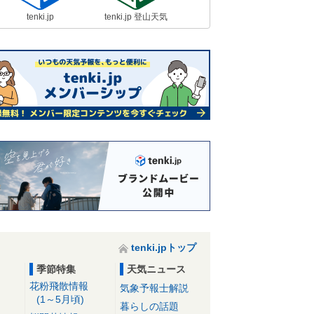
tenki.jp
tenki.jp 登山天気
tenki.jpトップ
季節特集
天気ニュース
花粉飛散情報
気象予報士解説
(1～5月頃)
暮らしの話題