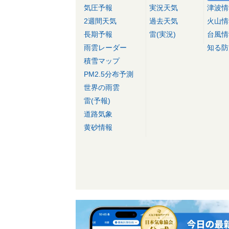
気圧予報
実況天気
津波情
2週間天気
過去天気
火山情
長期予報
雷(実況)
台風情
雨雲レーダー
知る防
積雪マップ
PM2.5分布予測
世界の雨雲
雷(予報)
道路気象
黄砂情報