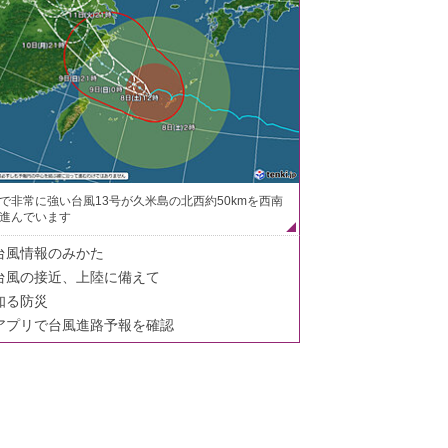
で非常に強い台風13号が久米島の北西約50kmを西南
進んでいます
台風情報のみかた
台風の接近、上陸に備えて
知る防災
アプリで台風進路予報を確認