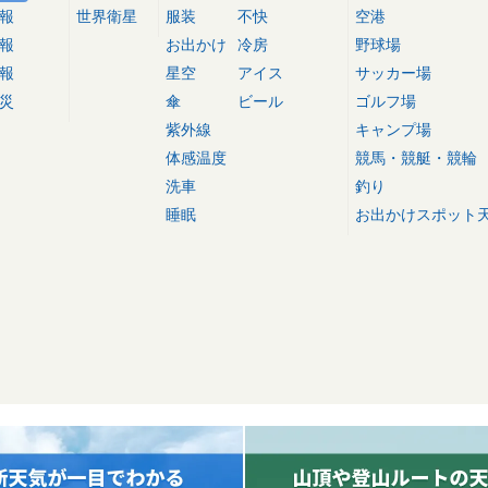
報
世界衛星
服装
不快
空港
報
お出かけ
冷房
野球場
報
星空
アイス
サッカー場
災
傘
ビール
ゴルフ場
紫外線
キャンプ場
体感温度
競馬・競艇・競輪
洗車
釣り
睡眠
お出かけスポット