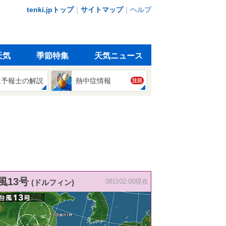
tenki.jpトップ
｜
サイトマップ
｜
ヘルプ
天気
季節特集
天気ニュース
象予報士の解説
熱中症情報
注目
風13号
(ドルフィン)
08日02:00現在