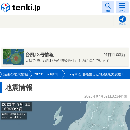
tenki.jp
検索
メニュー
現在地
台風13号情報
07日11:00現在
大型で強い台風13号が与論島付近を西に進んでいます
過去の地震情報
2023年07月02日
16時30分頃発生した地震(最大震度1)
地震情報
2023年07月02日16:34発表