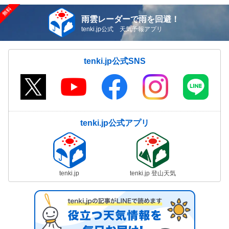
雨雲レーダーで雨を回避！
tenki.jp公式 天気予報アプリ
tenki.jp公式SNS
tenki.jp公式アプリ
tenki.jp
tenki.jp 登山天気