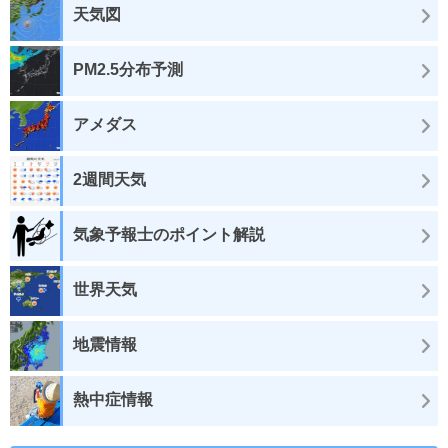
天気図
PM2.5分布予測
アメダス
2週間天気
気象予報士のポイント解説
世界天気
地震情報
熱中症情報