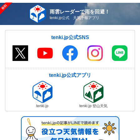
雨雲レーダーで雨を回避！
tenki.jp公式 天気予報アプリ
tenki.jp公式SNS
tenki.jp公式アプリ
tenki.jp
tenki.jp 登山天気