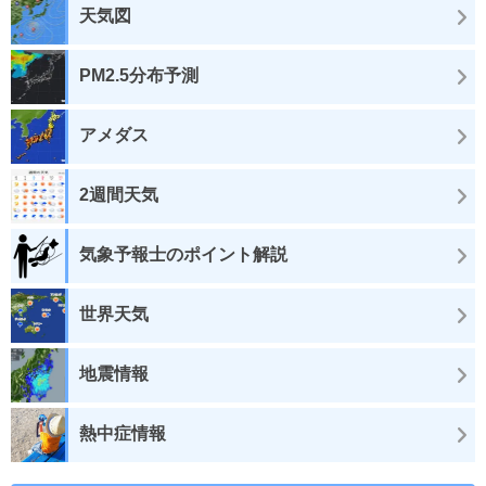
天気図
PM2.5分布予測
アメダス
2週間天気
気象予報士のポイント解説
世界天気
地震情報
熱中症情報