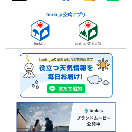
tenki.jp公式アプリ
tenki.jp
tenki.jp 登山天気