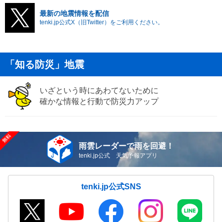
最新の地震情報を配信
tenki.jp公式X（旧Twitter）をご利用ください。
「知る防災」地震
いざという時にあわてないために
確かな情報と行動で防災力アップ
雨雲レーダーで雨を回避！
tenki.jp公式 天気予報アプリ
tenki.jp公式SNS