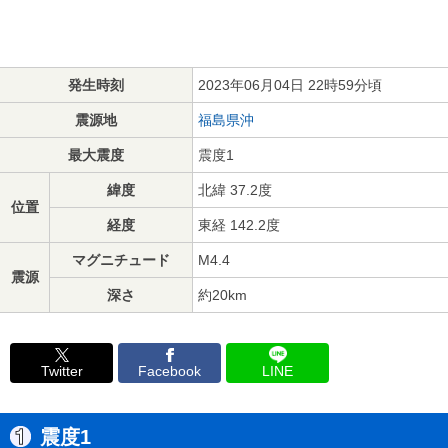
発生時刻
2023年06月04日 22時59分頃
震源地
福島県沖
最大震度
震度1
緯度
北緯 37.2度
位置
経度
東経 142.2度
マグニチュード
M4.4
震源
深さ
約20km
Twitter
Facebook
LINE
震度1