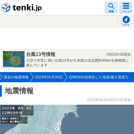
tenki.jp
検索
メニュー
現在地
台風13号情報
08日04:00現在
大型で非常に強い台風13号が久米島の北北西約40kmを南南西に
進んでいます
過去の地震情報
2023年06月04日
22時59分頃発生した地震(最大震度1)
地震情報
2023年06月04日23:02発表