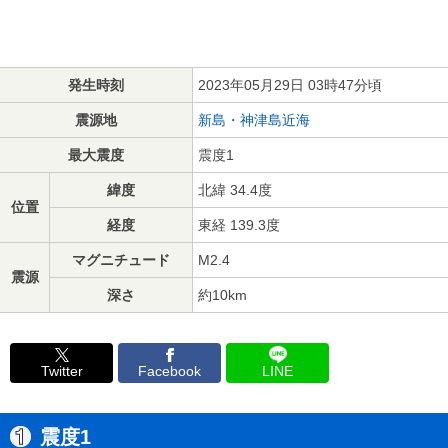
発生時刻
2023年05月29日 03時47分頃
震源地
新島・神津島近海
最大震度
震度1
緯度
北緯 34.4度
位置
経度
東経 139.3度
マグニチュード
M2.4
震源
深さ
約10km
Twitter
Facebook
LINE
震度1