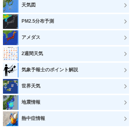
天気図
PM2.5分布予測
アメダス
2週間天気
気象予報士のポイント解説
世界天気
地震情報
熱中症情報