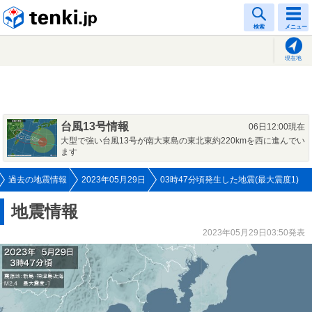
tenki.jp
検索
メニュー
現在地
台風13号情報
06日12:00現在
大型で強い台風13号が南大東島の東北東約220kmを西に進んでい
ます
過去の地震情報
2023年05月29日
03時47分頃発生した地震(最大震度1)
地震情報
2023年05月29日03:50発表