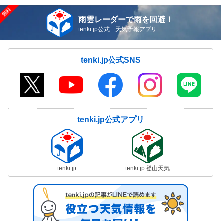
雨雲レーダーで雨を回避！
tenki.jp公式 天気予報アプリ
tenki.jp公式SNS
tenki.jp公式アプリ
tenki.jp
tenki.jp 登山天気