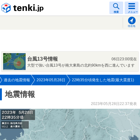
tenki.jp
検索
メニュー
現在地
台風13号情報
06日23:00現在
大型で強い台風13号が南大東島の北約90kmを西に進んでいます
過去の地震情報
2023年05月28日
22時35分頃発生した地震(最大震度1)
地震情報
2023年05月28日22:37発表