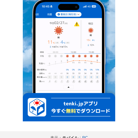
表示：
モバイル
｜
PC