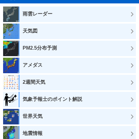
雨雲レーダー
天気図
PM2.5分布予測
アメダス
2週間天気
気象予報士のポイント解説
世界天気
地震情報