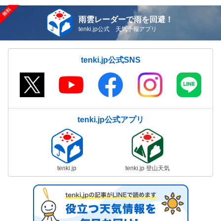
雨雲レーダーで雨を回避！
tenki.jp公式 天気予報アプリ
tenki.jp公式SNS
tenki.jp公式アプリ
tenki.jp
tenki.jp 登山天気