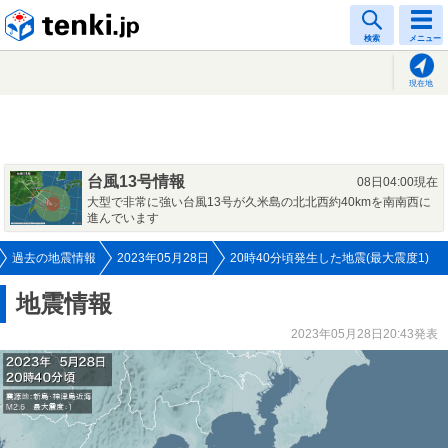
tenki.jp
検索
メニュー
現在地
台風13号情報
08日04:00現在
大型で非常に強い台風13号が久米島の北北西約40kmを南南西に
進んでいます
過去の地震情報
2023年05月28日
20時40分頃発生した地震(最大震度1)
地震情報
2023年05月28日20:43発表