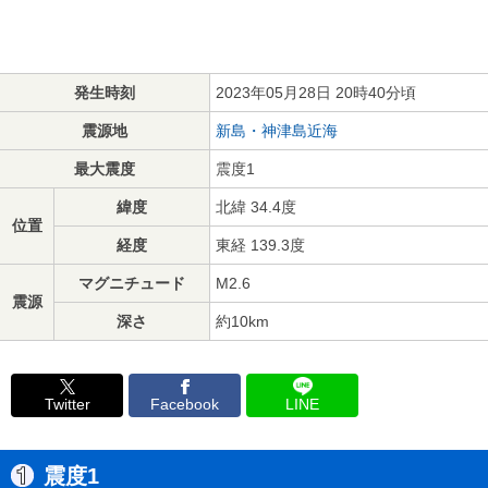
発生時刻
2023年05月28日 20時40分頃
震源地
新島・神津島近海
最大震度
震度1
緯度
北緯 34.4度
位置
経度
東経 139.3度
マグニチュード
M2.6
震源
深さ
約10km
Twitter
Facebook
LINE
震度1