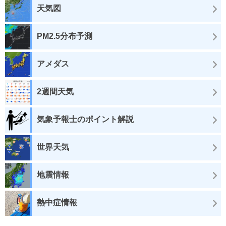
天気図
PM2.5分布予測
アメダス
2週間天気
気象予報士のポイント解説
世界天気
地震情報
熱中症情報