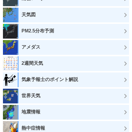
天気図
PM2.5分布予測
アメダス
2週間天気
気象予報士のポイント解説
世界天気
地震情報
熱中症情報