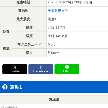
発生時刻
2023年05月26日 20時07分頃
震源地
千葉県東方沖
最大震度
震度1
緯度
北緯 35.7度
位置
経度
東経 140.8度
マグニチュード
M3.8
震源
深さ
約50km
Twitter
Facebook
LINE
震度1
茨城県
茨城鹿嶋市