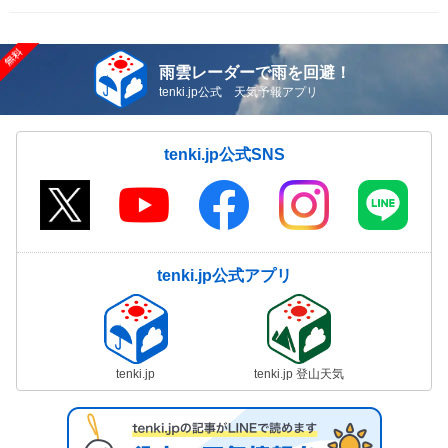
雨雲レーダーで雨を回避！
tenki.jp公式 天気予報アプリ
tenki.jp公式SNS
tenki.jp公式アプリ
tenki.jp
tenki.jp 登山天気