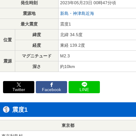
発生時刻
2023年05月23日 00時47分頃
震源地
新島・神津島近海
最大震度
震度1
緯度
北緯 34.5度
位置
経度
東経 139.2度
マグニチュード
M2.3
震源
深さ
約10km
Twitter
Facebook
LINE
震度1
東京都
東京利島村