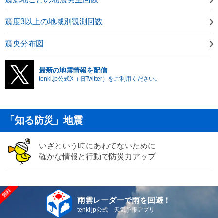
震度3以上の地域別観測回数
震央分布図
最新の地震情報を配信
tenki.jp公式X（旧Twitter）をご利用ください。
「知る防災」地震
いざという時にあわてないために
確かな情報と行動で防災力アップ
雨雲レーダーで雨を回避！
tenki.jp公式 天気予報アプリ