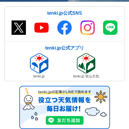
tenki.jp公式SNS
tenki.jp公式アプリ
tenki.jp
tenki.jp 登山天気