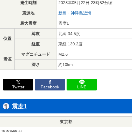
発生時刻
2023年05月22日 23時52分頃
震源地
新島・神津島近海
最大震度
震度1
緯度
北緯 34.5度
位置
経度
東経 139.2度
マグニチュード
M2.6
震源
深さ
約10km
Twitter
Facebook
LINE
震度1
東京都
東京利島村