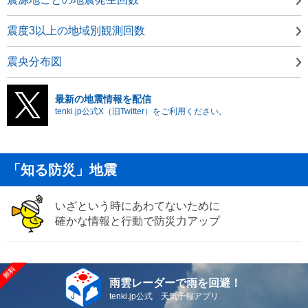
震度3以上の地域別観測回数
震央分布図
最新の地震情報を配信
tenki.jp公式X（旧Twitter）をご利用ください。
「知る防災」地震
いざという時にあわてないために
確かな情報と行動で防災力アップ
雨雲レーダーで雨を回避！
tenki.jp公式 天気予報アプリ