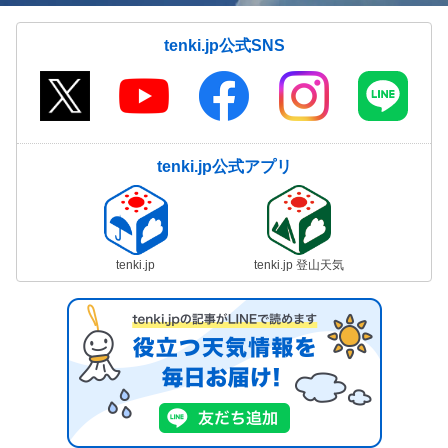
tenki.jp公式SNS
tenki.jp公式アプリ
tenki.jp
tenki.jp 登山天気