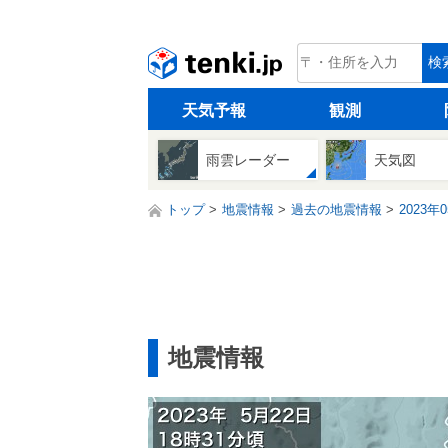
tenki.jp
検
天気予報
観測
雨雲レーダー
天気図
トップ
地震情報
過去の地震情報
2023年
地震情報