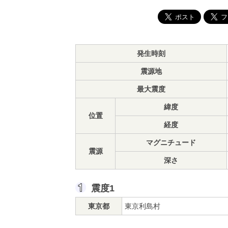
発生時刻
震源地
最大震度
緯度
位置
経度
マグニチュード
震源
深さ
震度1
東京都
東京利島村