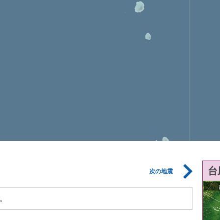
台
次の地震
。