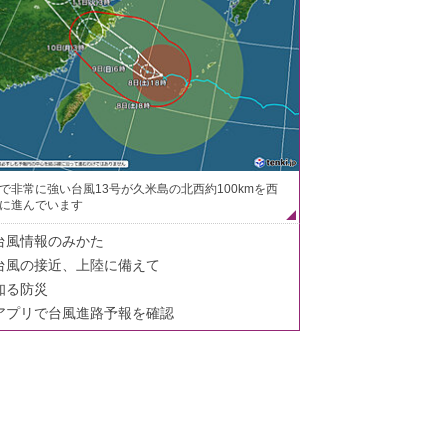
で非常に強い台風13号が久米島の北西約100kmを西
に進んでいます
台風情報のみかた
台風の接近、上陸に備えて
知る防災
アプリで台風進路予報を確認