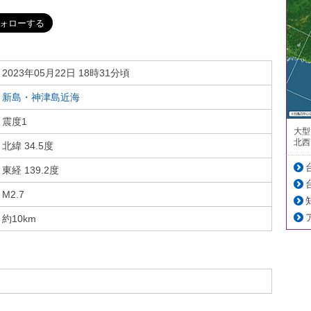
2023年05月22日 18時31分頃
新島・神津島近海
震度1
大型
北西
北緯 34.5度
東経 139.2度
M2.7
約10km