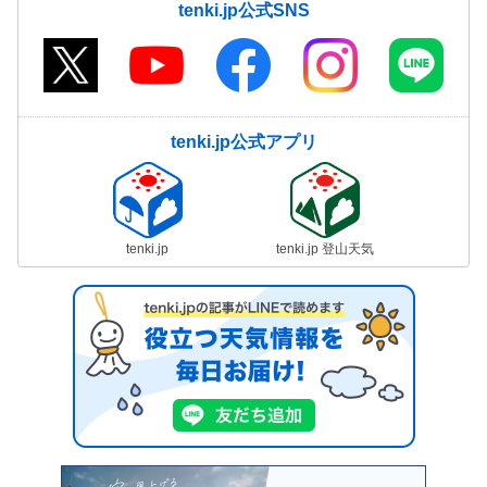
tenki.jp公式SNS
tenki.jp公式アプリ
tenki.jp
tenki.jp 登山天気