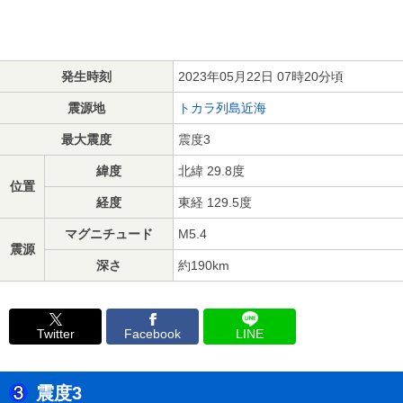
発生時刻
2023年05月22日 07時20分頃
震源地
トカラ列島近海
最大震度
震度3
緯度
北緯 29.8度
位置
経度
東経 129.5度
マグニチュード
M5.4
震源
深さ
約190km
Twitter
Facebook
LINE
震度3