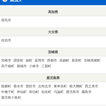
高知県
宿毛市
大分県
佐伯市
宮崎県
宮崎市
国富町
綾町
延岡市
西都市
高鍋町
新富町
宮崎美郷町
高千穂町
都城市
小林市
三股町
鹿児島県
龍郷町
垂水市
曽於市
志布志市
東串良町
南大隅町
西之表市
中種子町
伊仙町
和泊町
知名町
与論町
鹿児島市
霧島市
鹿児島十島村