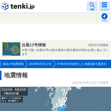
tenki.jp
検索
メニュー
現在地
台風13号情報
06日12:00現在
大型で強い台風13号が南大東島の東北東約220kmを西に進んでい
ます
過去の地震情報
2023年05月22日
07時20分頃発生した地震(最大震度3)
地震情報
2023年05月22日07:25発表