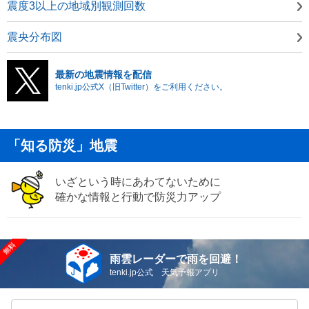
震度3以上の地域別観測回数
震央分布図
最新の地震情報を配信
tenki.jp公式X（旧Twitter）をご利用ください。
「知る防災」地震
いざという時にあわてないために
確かな情報と行動で防災力アップ
雨雲レーダーで雨を回避！
tenki.jp公式 天気予報アプリ