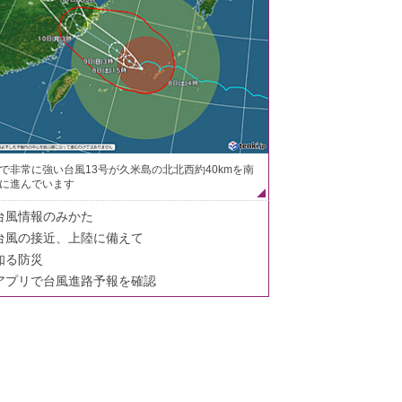
で非常に強い台風13号が久米島の北北西約40kmを南
に進んでいます
台風情報のみかた
台風の接近、上陸に備えて
知る防災
アプリで台風進路予報を確認