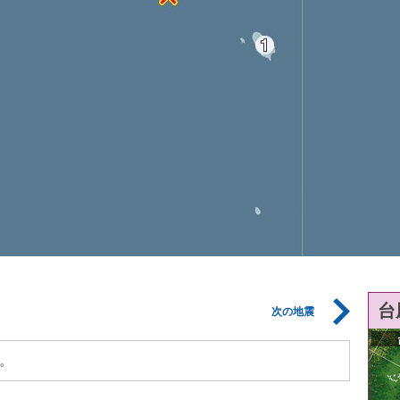
台
次の地震
。