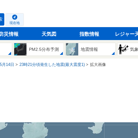
索
現在地
防災情報
天気図
指数情報
レジャー
PM2.5分布予測
地震情報
気
05月14日
23時21分頃発生した地震(最大震度1)
拡大画像