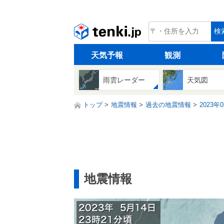
tenki.jp
検
天気予報
観測
雨雲レーダー
天気図
トップ
地震情報
過去の地震情報
2023年
地震情報