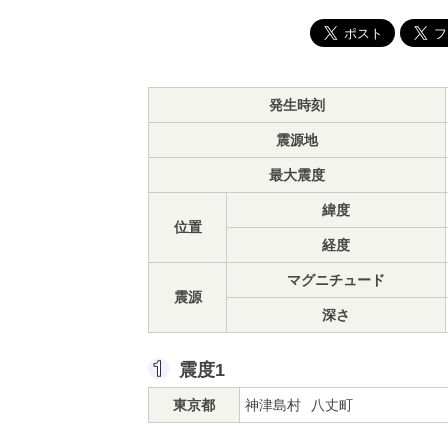
発生時刻
震源地
最大震度
緯度
位置
経度
マグニチュード
震源
深さ
震度1
東京都
神津島村
八丈町