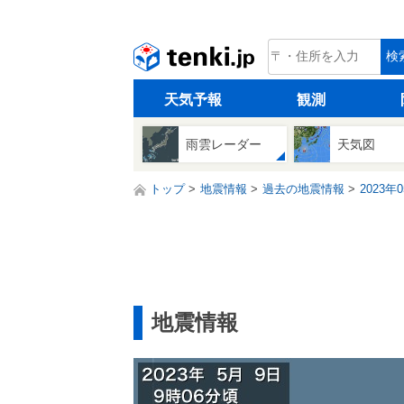
tenki.jp
検
天気予報
観測
雨雲レーダー
天気図
トップ
地震情報
過去の地震情報
2023年
地震情報