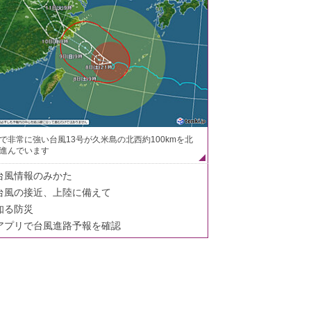
で非常に強い台風13号が久米島の北西約100kmを北
進んでいます
台風情報のみかた
台風の接近、上陸に備えて
知る防災
アプリで台風進路予報を確認