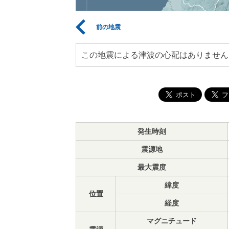
前の地震
この地震による津波の心配はありません
発生時刻
震源地
最大震度
緯度
位置
経度
マグニチュード