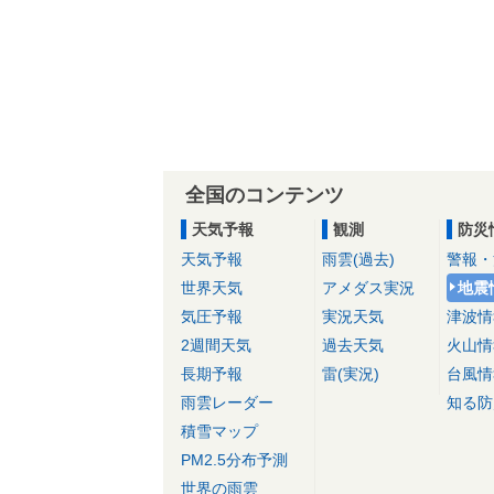
全国のコンテンツ
天気予報
観測
防災
天気予報
雨雲(過去)
警報・
世界天気
アメダス実況
地震
気圧予報
実況天気
津波情
2週間天気
過去天気
火山情
長期予報
雷(実況)
台風情
雨雲レーダー
知る防
積雪マップ
PM2.5分布予測
世界の雨雲