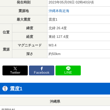
発生時刻
2023年05月09日 02時40分頃
震源地
沖縄本島近海
最大震度
震度1
緯度
北緯 26.4度
位置
経度
東経 127.4度
マグニチュード
M3.4
震源
深さ
約50km
Twitter
Facebook
LINE
震度1
沖縄県
座間味村