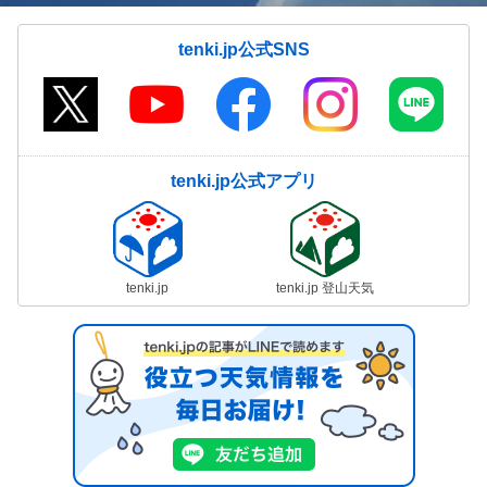
tenki.jp公式SNS
tenki.jp公式アプリ
tenki.jp
tenki.jp 登山天気