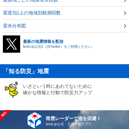
震度3以上の地域別観測回数
震央分布図
最新の地震情報を配信
tenki.jp公式X（旧Twitter）をご利用ください。
「知る防災」地震
いざという時にあわてないために
確かな情報と行動で防災力アップ
雨雲レーダーで雨を回避！
tenki.jp公式 天気予報アプリ