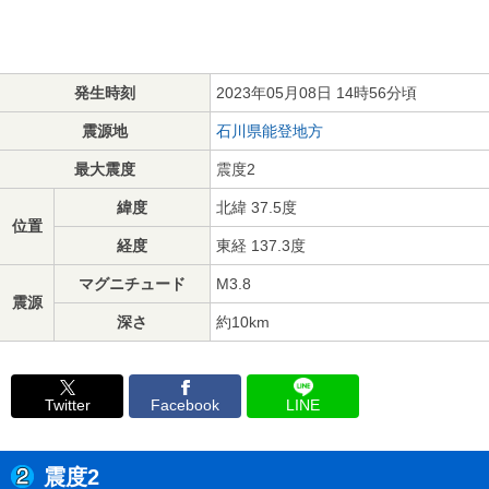
発生時刻
2023年05月08日 14時56分頃
震源地
石川県能登地方
最大震度
震度2
緯度
北緯 37.5度
位置
経度
東経 137.3度
マグニチュード
M3.8
震源
深さ
約10km
Twitter
Facebook
LINE
震度2