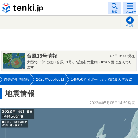
tenki.jp
検索
メニュー
現在地
台風13号情報
07日18:00現在
大型で非常に強い台風13号が名護市の北約50kmを西に進んでい
ます
過去の地震情報
2023年05月08日
14時56分頃発生した地震(最大震度2)
地震情報
2023年05月08日14:59発表