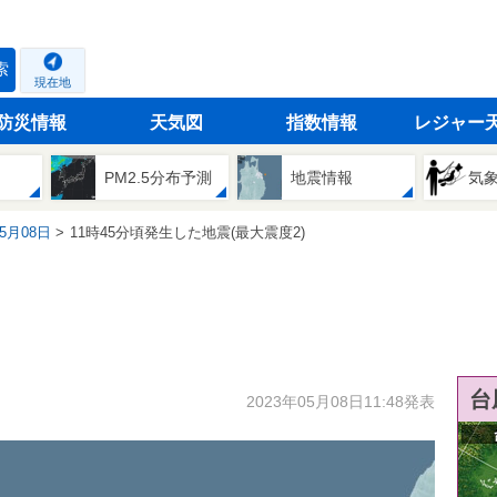
索
現在地
防災情報
天気図
指数情報
レジャー
PM2.5分布予測
地震情報
気
05月08日
11時45分頃発生した地震(最大震度2)
台
2023年05月08日11:48発表