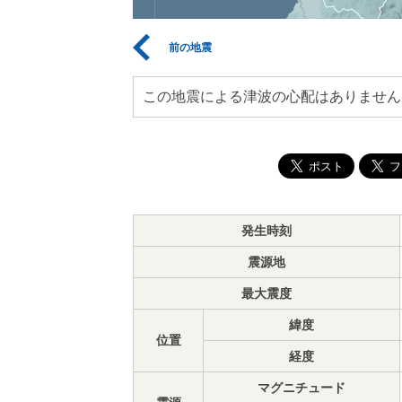
前の地震
この地震による津波の心配はありません
発生時刻
震源地
最大震度
緯度
位置
経度
マグニチュード