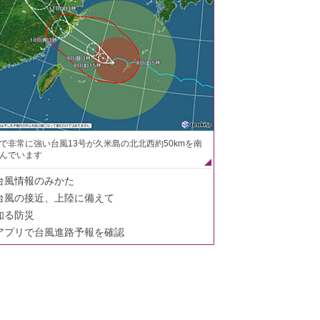
で非常に強い台風13号が久米島の北北西約50kmを南
んでいます
台風情報のみかた
台風の接近、上陸に備えて
知る防災
アプリで台風進路予報を確認