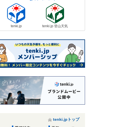
tenki.jp
tenki.jp 登山天気
tenki.jpトップ