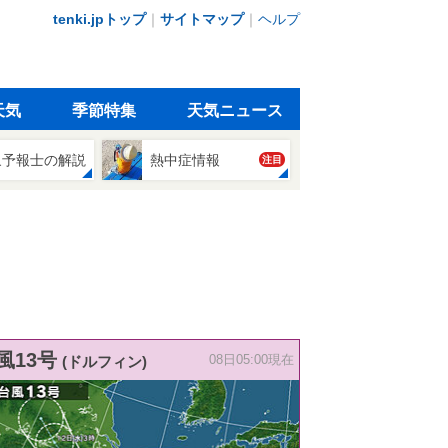
tenki.jpトップ
｜
サイトマップ
｜
ヘルプ
天気
季節特集
天気ニュース
象予報士の解説
熱中症情報
注目
風13号
(ドルフィン)
08日05:00現在