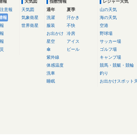
情報
天気図
指数情報
レジャー天気
注意報
天気図
通年
夏季
山の天気
情報
気象衛星
洗濯
汗かき
海の天気
報
世界衛星
服装
不快
空港
報
お出かけ
冷房
野球場
報
星空
アイス
サッカー場
災
傘
ビール
ゴルフ場
紫外線
キャンプ場
体感温度
競馬・競艇・競輪
洗車
釣り
睡眠
お出かけスポット