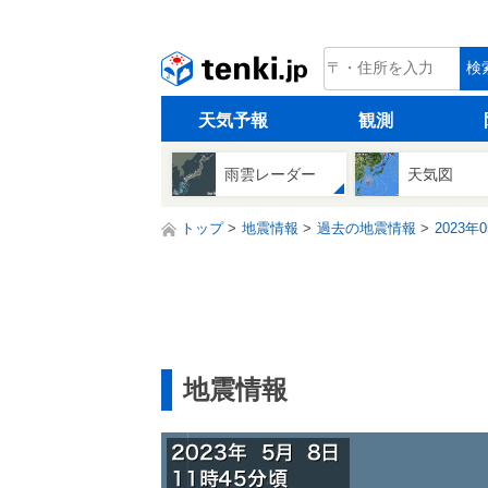
tenki.jp
検
天気予報
観測
雨雲レーダー
天気図
トップ
地震情報
過去の地震情報
2023年
地震情報