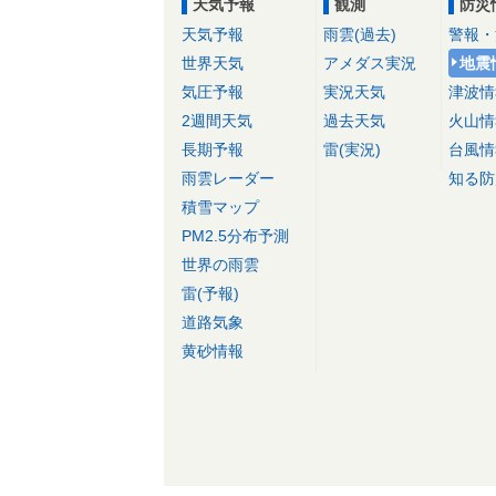
天気予報
観測
防災
天気予報
雨雲(過去)
警報・
世界天気
アメダス実況
地震
気圧予報
実況天気
津波情
2週間天気
過去天気
火山情
長期予報
雷(実況)
台風情
雨雲レーダー
知る防
積雪マップ
PM2.5分布予測
世界の雨雲
雷(予報)
道路気象
黄砂情報