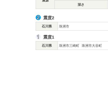
震源
深さ
震度2
石川県
珠洲市
震度1
石川県
珠洲市三崎町
珠洲市大谷町