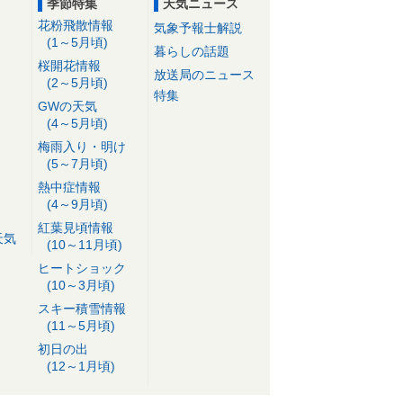
季節特集
天気ニュース
花粉飛散情報
気象予報士解説
(1～5月頃)
暮らしの話題
桜開花情報
放送局のニュース
(2～5月頃)
特集
GWの天気
(4～5月頃)
梅雨入り・明け
(5～7月頃)
熱中症情報
(4～9月頃)
紅葉見頃情報
天気
(10～11月頃)
ヒートショック
(10～3月頃)
スキー積雪情報
(11～5月頃)
初日の出
(12～1月頃)