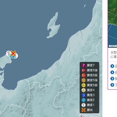
大型
に進