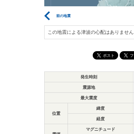
前の地震
この地震による津波の心配はありません
発生時刻
震源地
最大震度
緯度
位置
経度
マグニチュード