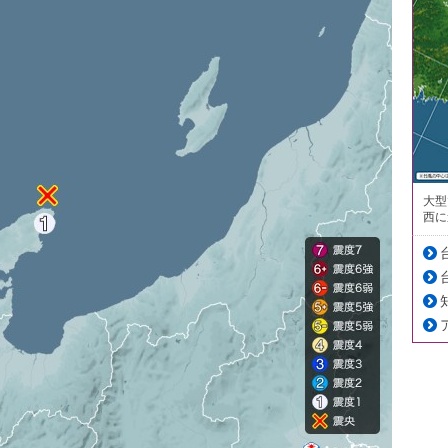
大型
西に