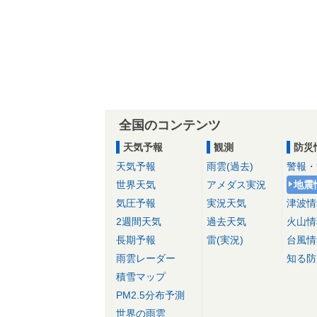
全国のコンテンツ
天気予報
観測
防災
天気予報
雨雲(過去)
警報・
世界天気
アメダス実況
地震
気圧予報
実況天気
津波情
2週間天気
過去天気
火山情
長期予報
雷(実況)
台風情
雨雲レーダー
知る防
積雪マップ
PM2.5分布予測
世界の雨雲