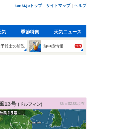
tenki.jpトップ
｜
サイトマップ
｜
ヘルプ
天気
季節特集
天気ニュース
象予報士の解説
熱中症情報
注目
風13号
(ドルフィン)
08日02:00現在