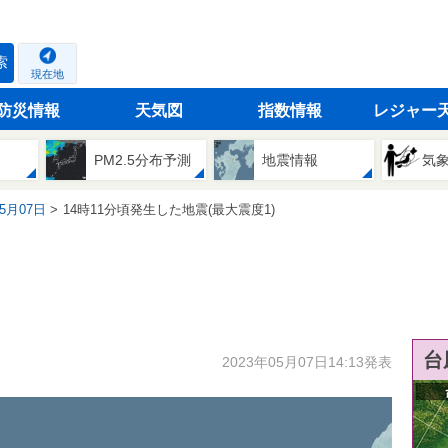
索
現在地
防災情報
天気図
指数情報
レジャー
PM2.5分布予測
地震情報
気
05月07日
14時11分頃発生した地震(最大震度1)
台
2023年05月07日14:13発表