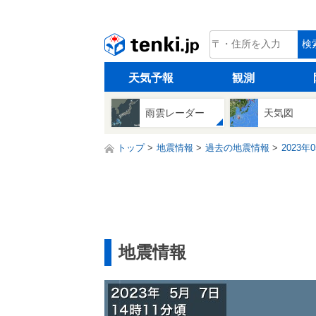
tenki.jp
検
天気予報
観測
雨雲レーダー
天気図
トップ
地震情報
過去の地震情報
2023年
地震情報