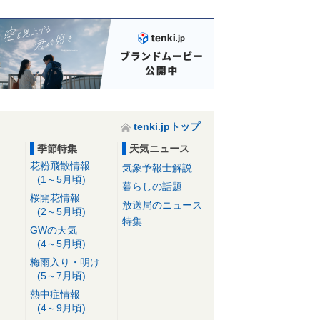
tenki.jpトップ
季節特集
天気ニュース
花粉飛散情報
気象予報士解説
(1～5月頃)
暮らしの話題
桜開花情報
放送局のニュース
(2～5月頃)
特集
GWの天気
(4～5月頃)
梅雨入り・明け
(5～7月頃)
熱中症情報
(4～9月頃)