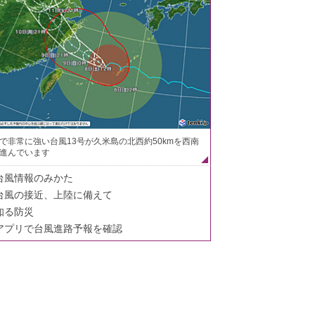
で非常に強い台風13号が久米島の北西約50kmを西南
進んでいます
台風情報のみかた
台風の接近、上陸に備えて
知る防災
アプリで台風進路予報を確認