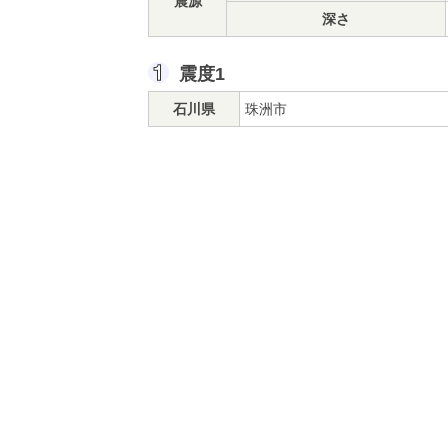
震源
深さ
震度1
石川県
珠洲市