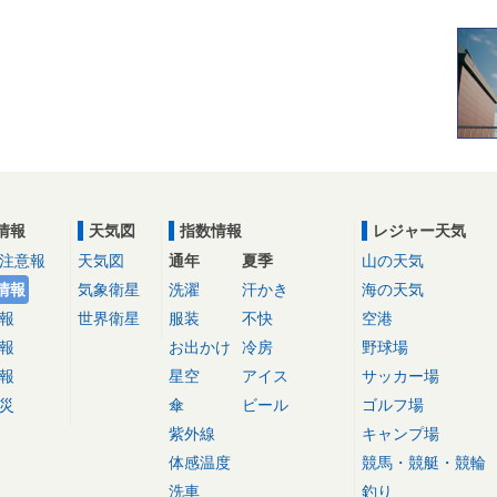
情報
天気図
指数情報
レジャー天気
注意報
天気図
通年
夏季
山の天気
情報
気象衛星
洗濯
汗かき
海の天気
報
世界衛星
服装
不快
空港
報
お出かけ
冷房
野球場
報
星空
アイス
サッカー場
災
傘
ビール
ゴルフ場
紫外線
キャンプ場
体感温度
競馬・競艇・競輪
洗車
釣り