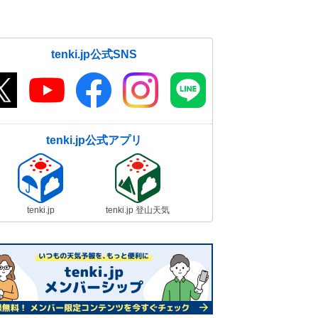
tenki.jp公式SNS
tenki.jp公式アプリ
tenki.jp
tenki.jp 登山天気