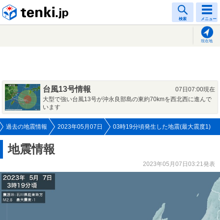
tenki.jp
検索
メニュー
現在地
台風13号情報
07日07:00現在
大型で強い台風13号が沖永良部島の東約70kmを西北西に進んで
います
過去の地震情報
2023年05月07日
03時19分頃発生した地震(最大震度1)
地震情報
2023年05月07日03:21発表