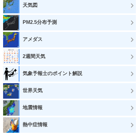
天気図
PM2.5分布予測
アメダス
2週間天気
気象予報士のポイント解説
世界天気
地震情報
熱中症情報