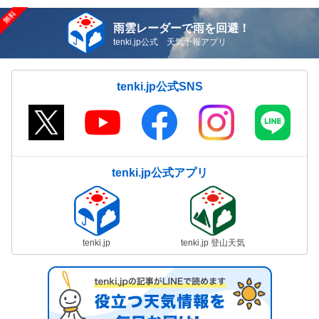
雨雲レーダーで雨を回避！
tenki.jp公式 天気予報アプリ
tenki.jp公式SNS
tenki.jp公式アプリ
tenki.jp
tenki.jp 登山天気