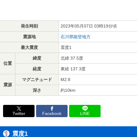
発生時刻
2023年05月07日 03時19分頃
震源地
石川県能登地方
最大震度
震度1
緯度
北緯 37.5度
位置
経度
東経 137.3度
マグニチュード
M2.8
震源
深さ
約10km
Twitter
Facebook
LINE
震度1