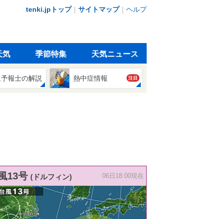
tenki.jpトップ
｜
サイトマップ
｜
ヘルプ
天気
季節特集
天気ニュース
象予報士の解説
熱中症情報
注目
風13号
(ドルフィン)
06日18:00現在