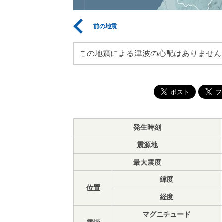
前の地震
この地震による津波の心配はありません
発生時刻
震源地
最大震度
緯度
位置
経度
マグニチュード