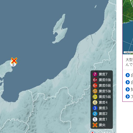
大型
んで