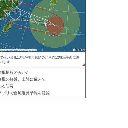
で強い台風13号が南大東島の北東約120kmを西に進
います
台風情報のみかた
台風の接近、上陸に備えて
知る防災
アプリで台風進路予報を確認