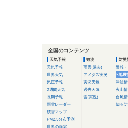
全国のコンテンツ
天気予報
観測
防災
天気予報
雨雲(過去)
警報・
世界天気
アメダス実況
地震
気圧予報
実況天気
津波情
2週間天気
過去天気
火山情
長期予報
雷(実況)
台風情
雨雲レーダー
知る防
積雪マップ
PM2.5分布予測
世界の雨雲