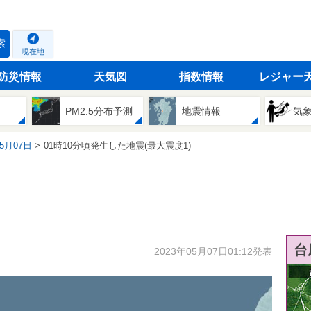
索
現在地
防災情報
天気図
指数情報
レジャー
PM2.5分布予測
地震情報
気
05月07日
01時10分頃発生した地震(最大震度1)
台
2023年05月07日01:12発表