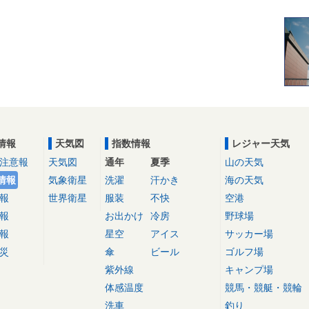
情報
天気図
指数情報
レジャー天気
注意報
天気図
通年
夏季
山の天気
情報
気象衛星
洗濯
汗かき
海の天気
報
世界衛星
服装
不快
空港
報
お出かけ
冷房
野球場
報
星空
アイス
サッカー場
災
傘
ビール
ゴルフ場
紫外線
キャンプ場
体感温度
競馬・競艇・競輪
洗車
釣り