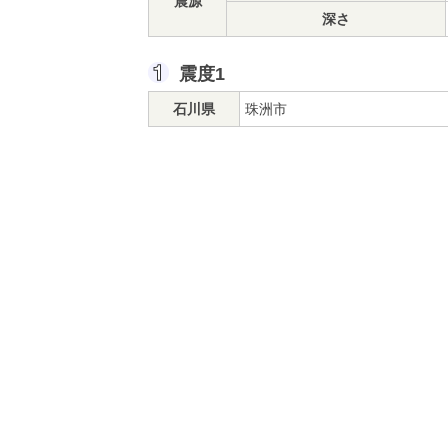
震源
深さ
震度1
石川県
珠洲市