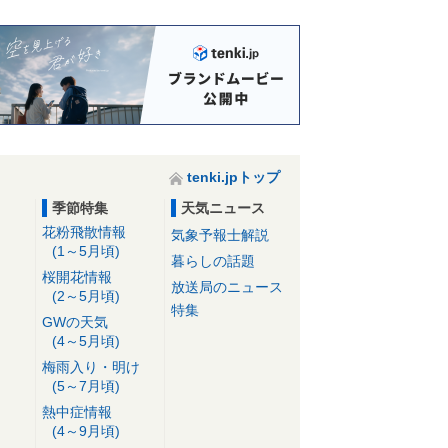
tenki.jpトップ
季節特集
天気ニュース
花粉飛散情報
気象予報士解説
(1～5月頃)
暮らしの話題
桜開花情報
放送局のニュース
(2～5月頃)
特集
GWの天気
(4～5月頃)
梅雨入り・明け
(5～7月頃)
熱中症情報
(4～9月頃)