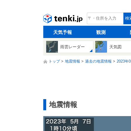
tenki.jp
検
天気予報
観測
雨雲レーダー
天気図
トップ
地震情報
過去の地震情報
2023年
地震情報