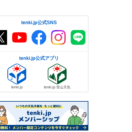
tenki.jp公式SNS
tenki.jp公式アプリ
tenki.jp
tenki.jp 登山天気