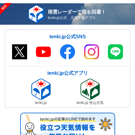
雨雲レーダーで雨を回避！
tenki.jp公式 天気予報アプリ
tenki.jp公式SNS
tenki.jp公式アプリ
tenki.jp
tenki.jp 登山天気