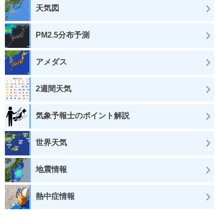
天気図
PM2.5分布予測
アメダス
2週間天気
気象予報士のポイント解説
世界天気
地震情報
熱中症情報