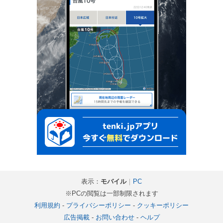
表示：
モバイル
｜
PC
※PCの閲覧は一部制限されます
利用規約
-
プライバシーポリシー
-
クッキーポリシー
広告掲載
-
お問い合わせ
-
ヘルプ