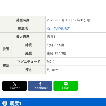
発生時刻
2023年05月05日 17時31分頃
震源地
石川県能登地方
最大震度
震度1
緯度
北緯 37.5度
位置
経度
東経 137.3度
マグニチュード
M2.4
震源
深さ
約10km
Twitter
Facebook
LINE
震度1